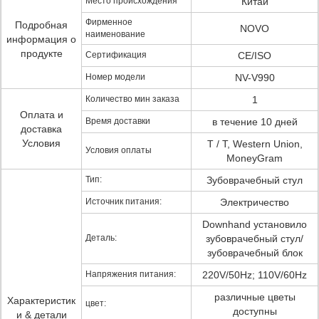
Место происхождения
Китай
Фирменное
Подробная
NOVO
наименование
информация о
продукте
Сертификация
CE/ISO
Номер модели
NV-V990
Количество мин заказа
1
Оплата и
Время доставки
в течение 10 дней
доставка
Условия
T / T, Western Union,
Условия оплаты
MoneyGram
Тип:
Зубоврачебный стул
Источник питания:
Электричество
Downhand установило
Деталь:
зубоврачебный стул/
зубоврачебный блок
Напряжения питания:
220V/50Hz; 110V/60Hz
различные цветы
Характеристик
цвет:
доступны
и & детали