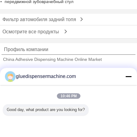
передвижной зубоврачебный стул
Фильтр автомобиля задний топя
Осмотрите все продукты
Профиль компании
China Adhesive Dispensing Machine Online Market
проверенных поставщиков
gluedispensermachine.com
Trust Seal
Verified Suplier
10:46 PM
Главная страница
Good day, what product are you looking for?
Все продукты
Карта сайта
контактные данные