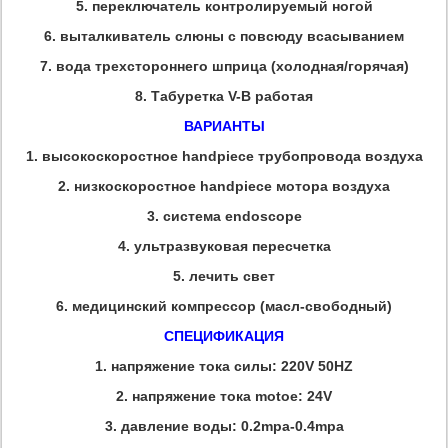
5.
переключатель контролируемый ногой
6.
выталкиватель слюны с повсюду всасыванием
7.
вода трехстороннего шприца (холодная/горячая)
8.
Табуретка V-B работая
ВАРИАНТЫ
1.
высокоскоростное handpiece трубопровода воздуха
2.
низкоскоростное handpiece мотора воздуха
3.
система endoscope
4.
ультразвуковая пересчетка
5.
лечить свет
6.
медицинский компрессор (масл-свободный)
СПЕЦИФИКАЦИЯ
1.
напряжение тока силы: 220V 50HZ
2.
напряжение тока motoe: 24V
3.
давление воды: 0.2mpa-0.4mpa