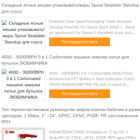
Складные ясные мешки упаковывать/жары Spout Sealable Standup
для соуса
Foldable Clear Spout Packaging / Heat Sealable
Standup Pouches For Sauce Quick detail: 1. Stand
up spout pouch for Sauce 2. Excellent sharp and
vivid printing effect,matte or glossy 3. Variety of
Поставщик контакта
spout types .....
4000 - 36000BPH 3 в 1 Carbonated машине завалки питья для
бутылок ЛЮБИМЧИКА
4000 - 36000BPH 3 In 1 Carbonated Drink Filling
Machine For PET Bottles A. Brief instruction: DXGF
TRIAD ISOBAROMETRIC FILLER is a kind of
professional filling machine integrator for gassy
Поставщик контакта
beverage,It is ...
Тип термопластиковые руководство вафли клапан-бабочки и ручка
шестерни, 1.0Mpa, 1" ~24", UPVC, CPVC, PVDF, PP, изготовленное
PPH
ХАРАКТЕРИСТИКИ • Размеры от 1" до 24". •
Тело PP-GF, CPVC, UPVC, PVDF, RPP, диск PPH •