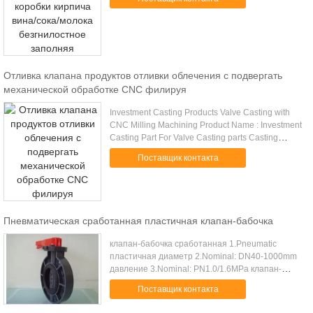
molding and ...
Отливка клапана продуктов отливки облечения с подвергать
механической обработке CNC филируя
Investment Casting Products Valve Casting with
CNC Milling Machining Product Name : Investment
Casting Part For Valve Casting parts Casting
Process : Lost Wax Process Casting Process Typie
Поставщик контакта
: Silica sol casting ...
Пневматическая сработанная пластичная клапан-бабочка
клапан-бабочка сработанная 1.Pneumatic
пластичная диаметр 2.Nominal: DN40-1000mm
давление 3.Nominal: PN1.0/1.6MPa клапан-
бабочка сработанная 1.Pneumatic пластичная
Поставщик контакта
диаметр 2.Nominal: DN40-1000mm давление 3...