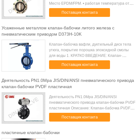
Место EPDM/FPM. • работая температура от
-10℃ к 95℃. • адвокатское сословие давления
Поставщик контакта
деятельности PN10. • Минимальное акуст...
Усаженные металлом клапан-бабочки литого железа с
пневматическим приводом D373H-10K
Клапан-бабочка вафли, дуктильный диск тела
утюга, покрытие порошка эпоксидной смолы
для воды 1. КРАТКО ВВЕДЕНИЕ: Клапан-
бабочка управляется формой 0° диска вращая
Поставщик контакта
до 90°, может быть приложена для того чтобы
отр...
Деятельность PN1.0Mpa JIS/DIN/ANSI пневматического привода
клапан-бабочки PVDF пластичная
Деятельность PN1.0Mpa JIS/DIN/ANSI
пневматического привода клапан-бабочки PVDF
пластичная Описание: Клапан-бабочка PVDF
сделана материалом PVDF, материалом тела и
Поставщик контакта
диск pvdf, стержень 304 нержавеющая сталь,
мест...
пластичные клапан-бабочки