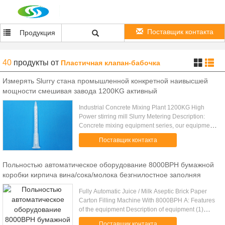
Поставщик контакта
Продукция
40
продукты
от
Пластичная клапан-бабочка
Измерять Slurry стана промышленной конкретной наивысшей
мощности смешивая завода 1200KG активный
Industrial Concrete Mixing Plant 1200KG High
Power stirring mill Slurry Metering Description:
Concrete mixing equipment series, our equipment
can produce dry and hard plastic concrete is
Поставщик контакта
used.Our company has .....
Польностью автоматическое оборудование 8000BPH бумажной
коробки кирпича вина/сока/молока безгнилостное заполняя
Fully Automatic Juice / Milk Aseptic Brick Paper
Carton Filling Machine With 8000BPH A: Features
of the equipment Description of equipment (1)
Paper feeding, sterilization, box making, filling,
Поставщик контакта