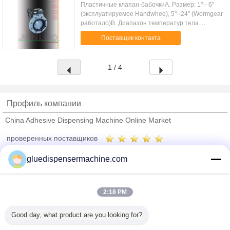
Пластичные клапан-бабочкиA. Размер: 1"-- 6"
(эксплуатируемое Handwhee), 5"--24" (Wormgear
работало)B. Диапазон температур тела
материальный (oC)PVDF -40 до +120FRPP -20
Поставщик контакта
до +90UPVC -40 до +60CPVC -40 до +95PPH ...
1 / 4
Профиль компании
China Adhesive Dispensing Machine Online Market
проверенных поставщиков
Trust Seal
Verified Suplier
gluedispensermachine.com
Главная страница
2:18 PM
Все продукты
Good day, what product are you looking for?
Карта сайта