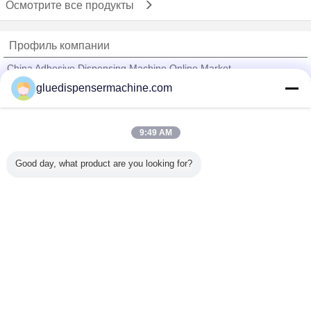
Осмотрите все продукты
Профиль компании
China Adhesive Dispensing Machine Online Market
gluedispensermachine.com
проверенных поставщиков
Trust Seal
Verified Suplier
9:49 AM
Good day, what product are you looking for?
Главная страница
Все продукты
Карта сайта
контактные данные
Отправить запрос
Измените язык