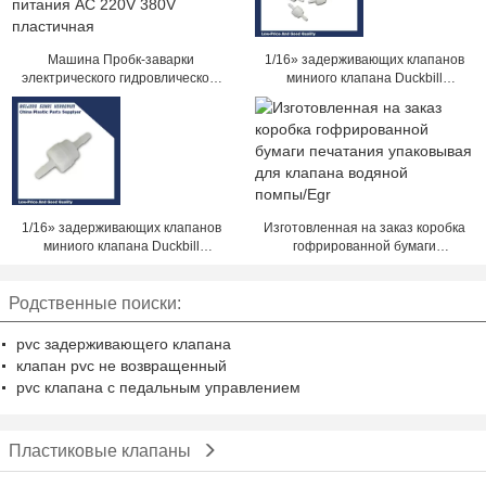
Машина Пробк-заварки
1/16» задерживающих клапанов
электрического гидровлического
миниого клапана Duckbill
источника питания AC 220V
пластичных для системы чернил
380V пластичная
1/16» задерживающих клапанов
Изготовленная на заказ коробка
миниого клапана Duckbill
гофрированной бумаги
пластичных для системы чернил
печатания упаковывая для
клапана водяной помпы/Egr
Родственные поиски:
pvc задерживающего клапана
клапан pvc не возвращенный
pvc клапана с педальным управлением
Пластиковые клапаны