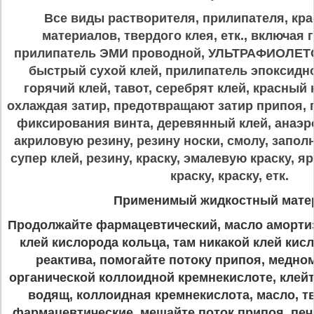
Все виды растворителя, прилипателя, кра
материалов, твердого клея, етк., включая 
прилипатель ЭМИ проводной, УЛЬТРАФИОЛЕТО
быстрый сухой клей, прилипатель эпоксидно
горячий клей, тавот, серебрят клей, красный 
охлаждая затир, предотвращают затир припоя, 
фиксирования винта, деревянный клей, анаэ
акриловую резину, резину носки, смолу, заполн
супер клей, резину, краску, эмалевую краску, я
краску, краску, етк.
Применимый жидкостный мате
Продолжайте фармацевтический, масло аморти
клей кислорода кольца, там никакой клей кис
реактива, помогайте потоку припоя, медно
органической коллоидной кремнекислоте, клей
водящ, коллоидная кремнекислота, масло, т
фармацевтические, мешайте поток припоя, печа