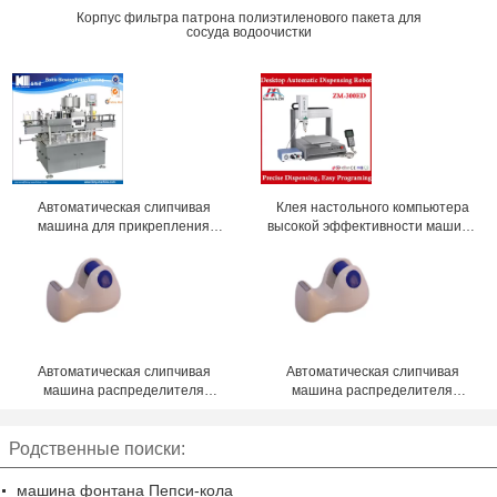
Корпус фильтра патрона полиэтиленового пакета для
сосуда водоочистки
Автоматическая слипчивая
Клея настольного компьютера
машина для прикрепления
высокой эффективности машина
этикеток
ZM-300ED автоматического
распределяя с наилучшим
предложением
Автоматическая слипчивая
Автоматическая слипчивая
машина распределителя
машина распределителя
gummed ленты красного цвета
gummed ленты красного цвета
bule распределитель стола 1 до
bule распределитель стола 1 до
Родственные поиски:
4 дюймов
4 дюймов
машина фонтана Пепси-кола