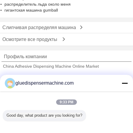
распределитель льда около меня
гигантская машина gumball
Слипчивая распределяя машина
Осмотрите все продукты
Профиль компании
China Adhesive Dispensing Machine Online Market
проверенных поставщиков
gluedispensermachine.com
Trust Seal
Verified Suplier
9:33 PM
Главная страница
Good day, what product are you looking for?
Все продукты
Карта сайта