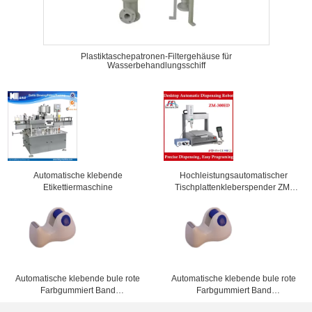
Plastiktaschepatronen-Filtergehäuse für
Wasserbehandlungsschiff
Automatische klebende
Hochleistungsautomatischer
Etikettiermaschine
Tischplattenkleberspender ZM-
300ED mit bestem Angebot
Automatische klebende bule rote
Automatische klebende bule rote
Farbgummiert Band
Farbgummiert Band
Zufuhrmaschine 1 - 4-Zoll-
Zufuhrmaschine 1 - 4-Zoll-