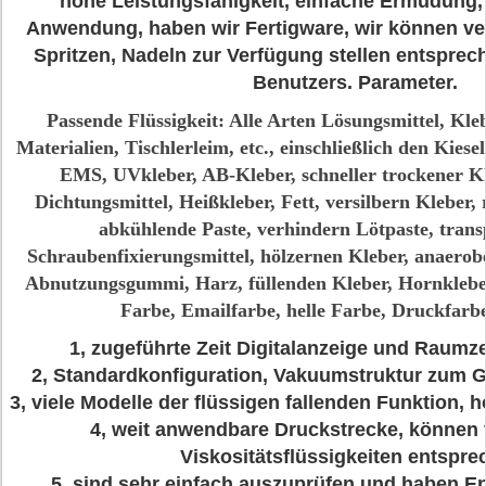
hohe Leistungsfähigkeit, einfache Ermüdung, k
Anwendung, haben wir Fertigware, wir können ve
Spritzen, Nadeln zur Verfügung stellen entspre
Benutzers. Parameter.
Passende Flüssigkeit: Alle Arten Lösungsmittel, Kle
Materialien, Tischlerleim, etc., einschließlich den Kiesel
EMS, UVkleber, AB-Kleber, schneller trockener Kl
Dichtungsmittel, Heißkleber, Fett, versilbern Kleber, 
abkühlende Paste, verhindern Lötpaste, tran
Schraubenfixierungsmittel, hölzernen Kleber, anaero
Abnutzungsgummi, Harz, füllenden Kleber, Hornklebe
Farbe, Emailfarbe, helle Farbe, Druckfarbe
1, zugeführte Zeit Digitalanzeige und Raumzei
2, Standardkonfiguration, Vakuumstruktur zum Ge
3, viele Modelle der flüssigen fallenden Funktion, 
4, weit anwendbare Druckstrecke, können
Viskositätsflüssigkeiten entspre
5, sind sehr einfach auszuprüfen und haben En