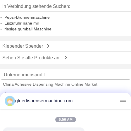
Schreibtischzufuhr
Schreibtischzufuhr
In Verbindung stehende Suchen:
Pepsi-Brunnenmaschine
Eiszufuhr nahe mir
riesige gumball Maschine
Klebender Spender
Sehen Sie alle Produkte an
Unternehmensprofil
China Adhesive Dispensing Machine Online Market
Überprüfte Lieferanten
gluedispensermachine.com
Trust Seal
Verified Suplier
6:56 AM
Nach Hause