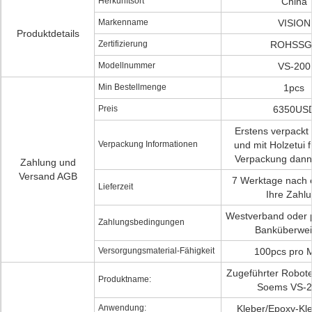
Herkunftsort
China
Markenname
VISION
Produktdetails
Zertifizierung
ROHSSG
Modellnummer
VS-200
Min Bestellmenge
1pcs
Preis
6350US
Erstens verpackt
Verpackung Informationen
und mit Holzetui 
Verpackung dann 
Zahlung und
Versand AGB
7 Werktage nach 
Lieferzeit
Ihre Zahl
Westverband oder 
Zahlungsbedingungen
Banküberwe
Versorgungsmaterial-Fähigkeit
100pcs pro 
Zugeführter Robot
Produktname:
Soems VS-2
Anwendung:
Kleber/Epoxy-Kl