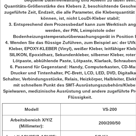
bequeme Datenverwaltung und Abwehr zu laden sein.
Quantitäts-Größenstärke des Klebers 2, beschichtende Geschw
zugeführte Zeit, Endzeit, die alle Parameter, die Kleberquantität
können, ist, nicht LouDi-Kleber stabil;
3. Entsprechend dem Prozessbedarf kann zum Werktisch ang
werden, der PIN, Leimpistole oder
Bodenheizungstemperaturüberwachungsgerät in Position b
4. Wenden Sie das flüssige Zuführen, zum Beispiel an: der UVk
Kleber, EPOXY-KLEBER (Vinyl), weißer Kleber, leitfähiger Kle
SILIKON, Epoxidharz, Sekundenkleber, silberner Kleber, roter
Lötpaste, abkühlende Paste, Lötpaste, Klarlack, Schrauben
6. Passend für Gegenstand: Handy, Computerkasten, CD-Ma
Drucker und Tintenhalter, PC-Brett, LCD, LED, DVD, Digitalk
Schalter, Verbindungsstücke, Relais, Heizkörper, Halbleiter, Elek
mit schnellem Punkt des SMT-Ausrüstungszubehörs/Kleber,
Spielwaren, medizinische Ausrüstung und andere zugeführte Pr
Flüssigkeit.
Modell
VS-200
Arbeitsbereich X/Y/Z
200/200/50
(Millimeter):