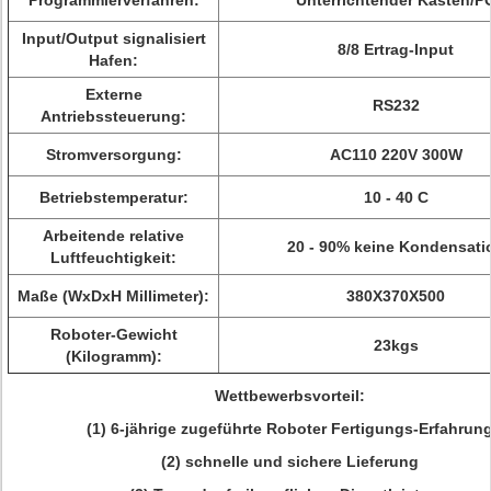
Programmierverfahren:
Unterrichtender Kasten/P
Input/Output signalisiert
8/8 Ertrag-Input
Hafen:
Externe
RS232
Antriebssteuerung:
Stromversorgung:
AC110 220V 300W
Betriebstemperatur:
10 - 40 C
Arbeitende relative
20 - 90% keine Kondensati
Luftfeuchtigkeit:
Maße (WxDxH Millimeter):
380X370X500
Roboter-Gewicht
23kgs
(Kilogramm):
Wettbewerbsvorteil:
(1) 6-jährige zugeführte Roboter Fertigungs-Erfahrun
(2) schnelle und sichere Lieferung