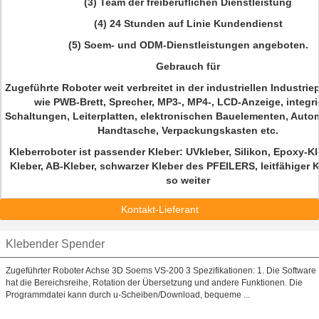
(3) Team der freiberuflichen Dienstleistung
(4) 24 Stunden auf Linie Kundendienst
(5) Soem- und ODM-Dienstleistungen angeboten.
Gebrauch für
Zugeführte Roboter weit verbreitet in der industriellen Industrie
wie PWB-Brett, Sprecher, MP3-, MP4-, LCD-Anzeige, integri
Schaltungen, Leiterplatten, elektronischen Bauelementen, Autom
Handtasche, Verpackungskasten etc.
Kleberroboter ist passender Kleber: UVkleber, Silikon, Epoxy-Kle
Kleber, AB-Kleber, schwarzer Kleber des PFEILERS, leitfähiger 
so weiter
Kontakt-Lieferant
Klebender Spender
Zugeführter Roboter Achse 3D Soems VS-200 3 Spezifikationen: 1. Die Software
hat die Bereichsreihe, Rotation der Übersetzung und andere Funktionen. Die
Programmdatei kann durch u-Scheiben/Download, bequeme ...