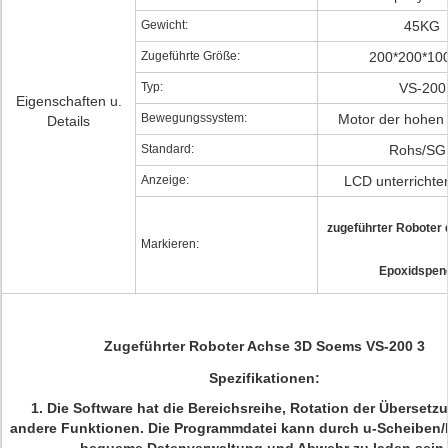
Gewicht:
45KG
Zugeführte Größe:
200*200*1
Typ:
VS-200
Eigenschaften u.
Bewegungssystem:
Motor der hohen 
Details
Standard:
Rohs/SG
Anzeige:
LCD unterrichte
zugeführter Roboter 
Markieren:
Epoxidspen
Zugeführter Roboter Achse 3D Soems VS-200 3
Spezifikationen:
1.
Die Software hat die Bereichsreihe, Rotation der Übersetz
andere Funktionen. Die Programmdatei kann durch u-Scheiben