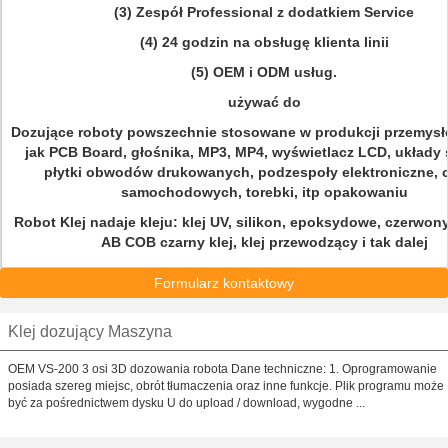
(3) Zespół Professional z dodatkiem Service
(4) 24 godzin na obsługę klienta linii
(5) OEM i ODM usług.
używać do
Dozujące roboty powszechnie stosowane w produkcji przemysło
jak PCB Board, głośnika, MP3, MP4, wyświetlacz LCD, układy 
płytki obwodów drukowanych, podzespoły elektroniczne, c
samochodowych, torebki, itp opakowaniu
Robot Klej nadaje kleju: klej UV, silikon, epoksydowe, czerwony k
AB COB czarny klej, klej przewodzący i tak dalej
Formularz kontaktowy
Klej dozujący Maszyna
OEM VS-200 3 osi 3D dozowania robota Dane techniczne: 1. Oprogramowanie
posiada szereg miejsc, obrót tłumaczenia oraz inne funkcje. Plik programu może
być za pośrednictwem dysku U do upload / download, wygodne ...