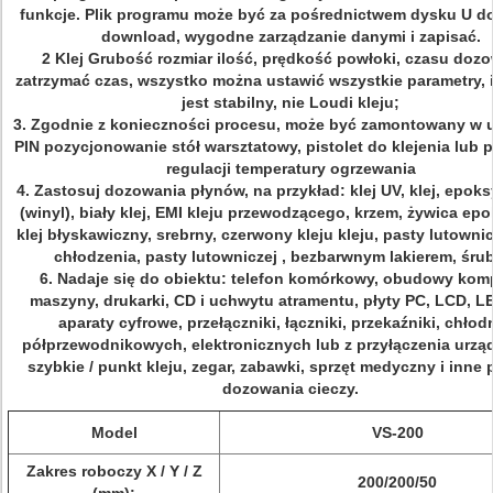
funkcje.
Plik programu może być za pośrednictwem dysku U do
download, wygodne zarządzanie danymi i zapisać.
2 Klej Grubość rozmiar ilość, prędkość powłoki, czasu dozo
zatrzymać czas, wszystko można ustawić wszystkie parametry, i
jest stabilny, nie Loudi kleju;
3. Zgodnie z konieczności procesu, może być zamontowany w 
PIN pozycjonowanie stół warsztatowy, pistolet do klejenia lub
regulacji temperatury ogrzewania
4. Zastosuj dozowania płynów, na przykład: klej UV, klej, epo
(winyl), biały klej, EMI kleju przewodzącego, krzem, żywica e
klej błyskawiczny, srebrny, czerwony kleju kleju, pasty lutownic
chłodzenia, pasty lutowniczej , bezbarwnym lakierem, śrub
6. Nadaje się do obiektu: telefon komórkowy, obudowy kom
maszyny, drukarki, CD i uchwytu atramentu, płyty PC, LCD, L
aparaty cyfrowe, przełączniki, łączniki, przekaźniki, chłod
półprzewodnikowych, elektronicznych lub z przyłączenia urz
szybkie / punkt kleju, zegar, zabawki, sprzęt medyczny i inne
dozowania cieczy.
Model
VS-200
Zakres roboczy X / Y / Z
200/200/50