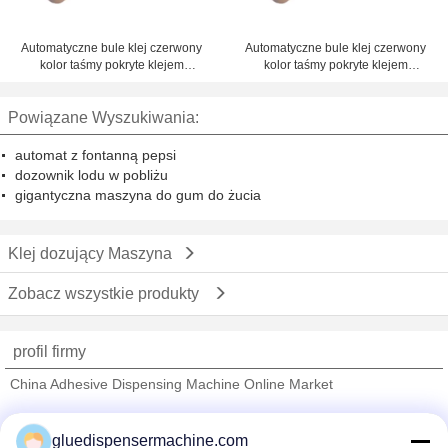
Automatyczne bule klej czerwony
Automatyczne bule klej czerwony
kolor taśmy pokryte klejem
kolor taśmy pokryte klejem
maszyna Dozownik 1 - 4 cale
maszyna Dozownik 1 - 4 cale
dozownik biurko
dozownik biurko
Powiązane Wyszukiwania:
automat z fontanną pepsi
dozownik lodu w pobliżu
gigantyczna maszyna do gum do żucia
Klej dozujący Maszyna
Zobacz wszystkie produkty
profil firmy
China Adhesive Dispensing Machine Online Market
sprawdzonych dostawców
gluedispensermachine.com
Trust Seal
Verified Suplier