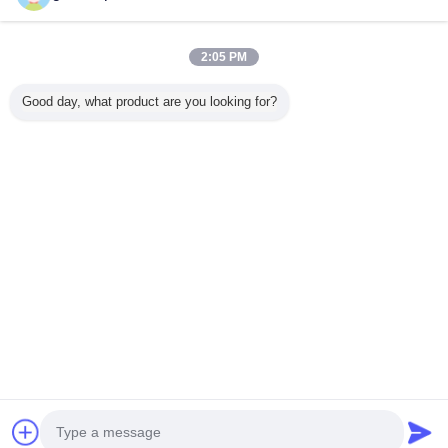
2:05 PM
Dom
Good day, what product are you looking for?
Wszystkie produkty
O nas
Skontaktuj się z nami
Poprosić o wycenę
Zmień język
pełne strony
Copyright © 2015 - 2025 gluedispensermachine.com.
All rights reserved.
Developed by
ECER