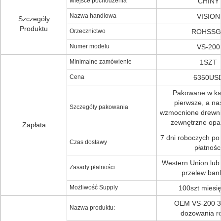
Miejsce pochodzenia
CHINY
Nazwa handlowa
VISION
Szczegóły
Produktu
Orzecznictwo
ROHSSG
Numer modelu
VS-200
Minimalne zamówienie
1SZT
Cena
6350US
Pakowane w ka
pierwsze, a na
Szczegóły pakowania
wzmocnione drewni
zewnętrzne opa
Zapłata
7 dni roboczych po
Czas dostawy
płatnośc
Western Union lub
Zasady płatności
przelew ban
Możliwość Supply
100szt miesi
OEM VS-200 3 
Nazwa produktu:
dozowania r