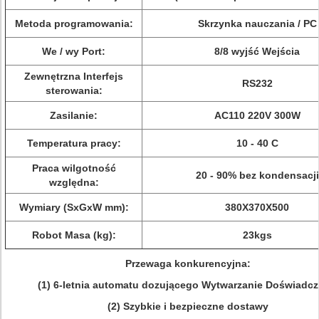
Metoda programowania:
Skrzynka nauczania / PC
We / wy Port:
8/8 wyjść Wejścia
Zewnętrzna Interfejs
RS232
sterowania:
Zasilanie:
AC110 220V 300W
Temperatura pracy:
10 - 40 C
Praca wilgotność
20 - 90% bez kondensacji
względna:
Wymiary (SxGxW mm):
380X370X500
Robot Masa (kg):
23kgs
Przewaga konkurencyjna:
(1) 6-letnia automatu dozującego Wytwarzanie Doświadcz
(2) Szybkie i bezpieczne dostawy