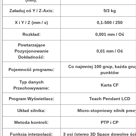
(mm):
Załaduj oś Y / Z-Axis:
5/3 kg
X i Y / Z (mm / s)
0,1-500 / 250
Rozkład:
0,001 mm / Oś
Powtarzające
Pozycjonowanie
0,01 mm / Oś
Dokładność:
Co najmniej 100 grup, każda gru
Pojemność programu:
punktów
Typ danych
Karta CF
Przechowywanie:
Program Wyświetlacz:
Teach Pendant LCD
Układ silnika:
Micro-stopniowy silnik precy
Metoda kontroli:
PTP i CP
Funkcja interpolacji:
3 osi (stereo 3D Space dowolne śc