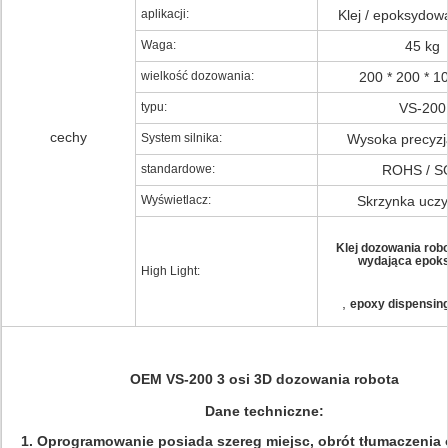
aplikacji:
Klej / epoksydowa
Waga:
45 kg
wielkość dozowania:
200 * 200 * 
typu:
VS-200
cechy
System silnika:
Wysoka precyzja
standardowe:
ROHS / S
Wyświetlacz:
Skrzynka ucz
Klej dozowania rob
wydająca epok
High Light:
,
epoxy dispensin
OEM VS-200 3 osi 3D dozowania robota
Dane techniczne:
1. Oprogramowanie posiada szereg miejsc, obrót tłumaczenia 