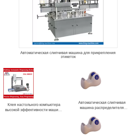
Автоматическая слипчивая машина для прикрепления
этикеток
Автоматическая слипчивая
Клея настольного компьютера
машина распределителя
высокой эффективности машина
gummed ленты красного цвета
ZM-300ED автоматического
bule распределитель стола 1 до
распределяя с наилучшим
4 дюймов
предложением