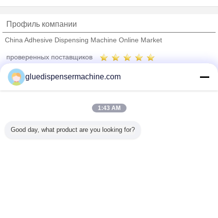
Профиль компании
China Adhesive Dispensing Machine Online Market
проверенных поставщиков
Trust Seal
Verified Suplier
gluedispensermachine.com
Главная страница
1:43 AM
Все продукты
Good day, what product are you looking for?
Карта сайта
контактные данные
Отправить запрос
Измените язык