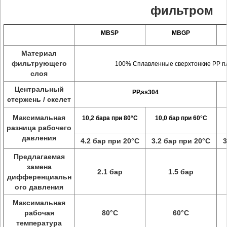
фильтром
MBSP
MBGP
Материал
фильтрующего
100% Сплавленные сверхтонкие PP п
слоя
Центральный
PP,ss304
стержень / скелет
Максимальная
10,2 бара при 80°С
10,0 бар при 60°C
разница рабочего
давления
4.2 бар при 20°С
3.2 бар при 20°С
3
Предлагаемая
замена
2.1 бар
1.5 бар
дифференциальн
ого давления
Максимальная
рабочая
80°C
60°C
температура