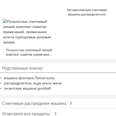
Автоматическая слипчивая
машина распределителя
gummed ленты красного цвета
bule распределитель стола 1 до
4 дюймов
Польностью слипчивый липкий
комплект памятки примечаний,
примечания золота пурпуровые
розовые липкие
Родственные поиски:
машина фонтана Пепси-кола
распределитель льда около меня
гигантская машина gumball
Слипчивая распределяя машина
Осмотрите все продукты