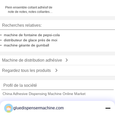
de bureau de 1 - 4 pouces
Plein ensemble collant adhésif de
note de notes, notes collantes
roses pourpres d'or
Recherches relatives:
machine de fontaine de pepsi-cola
distributeur de glace près de moi
machine géante de gumball
Machine de distribution adhésive
Regardez tous les produits
Profil de la société
China Adhesive Dispensing Machine Online Market
Fournisseurs vérifié
gluedispensermachine.com
Trust Seal
Verified Suplier