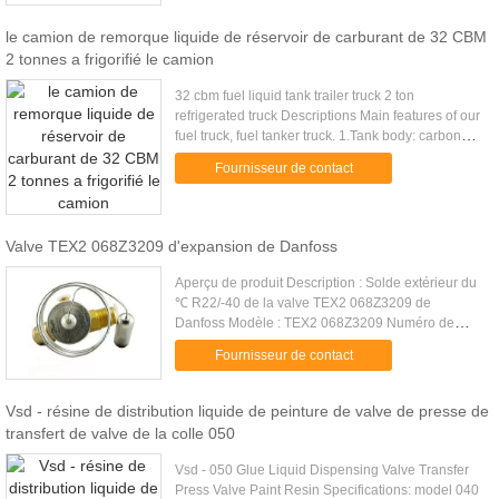
le camion de remorque liquide de réservoir de carburant de 32 CBM
2 tonnes a frigorifié le camion
32 cbm fuel liquid tank trailer truck 2 ton
refrigerated truck Descriptions Main features of our
fuel truck, fuel tanker truck. 1.Tank body: carbon
steel or stainless steel or aluminum 2.Thickness:
Fournisseur de contact
4mm or 5mm ....
Valve TEX2 068Z3209 d'expansion de Danfoss
Aperçu de produit Description : Solde extérieur du
℃ R22/-40 de la valve TEX2 068Z3209 de
Danfoss Modèle : TEX2 068Z3209 Numéro de
commande : 068Z3209 Description de ventes :
Fournisseur de contact
Série TEX2 -40 | + de vis de × d...
Vsd - résine de distribution liquide de peinture de valve de presse de
transfert de valve de la colle 050
Vsd - 050 Glue Liquid Dispensing Valve Transfer
Press Valve Paint Resin Specifications: model 040