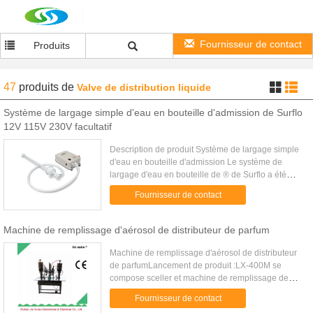
Fournisseur de contact
Produits
47
produits
de
Valve de distribution liquide
Système de largage simple d'eau en bouteille d'admission de Surflo
12V 115V 230V facultatif
Description de produit Système de largage simple
d'eau en bouteille d'admission Le système de
largage d'eau en bouteille de ® de Surflo a été
conçu pour pomper l'eau épurée d'une bouteille
Fournisseur de contact
d'eau épurée 5 par ...
Machine de remplissage d'aérosol de distributeur de parfum
Machine de remplissage d'aérosol de distributeur
de parfumLancement de produit :LX-400M se
compose sceller et machine de remplissage de
gaz, pour ne pas inclure le système remplissant
Fournisseur de contact
liquide. La machine de ...