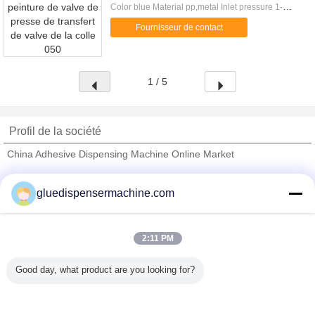
Color blue Material pp,metal Inlet pressure 1-
200bar Inlet size 1/8” npt(f) Operating Frequency
Fournisseur de contact
1 / 5
Profil de la société
China Adhesive Dispensing Machine Online Market
Fournisseurs vérifié
gluedispensermachine.com
Trust Seal
Verified Suplier
2:11 PM
Accueil
Good day, what product are you looking for?
Tous les produits
Au sujet de nous