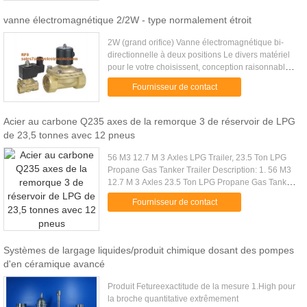
vanne électromagnétique 2/2W - type normalement étroit
2W (grand orifice) Vanne électromagnétique bi-
directionnelle à deux positions Le divers matériel
pour le votre choisissent, conception raisonnable,
qualité fiable Spécialité : 1. À action directe, la
Fournisseur de contact
structure ...
Acier au carbone Q235 axes de la remorque 3 de réservoir de LPG
de 23,5 tonnes avec 12 pneus
56 M3 12.7 M 3 Axles LPG Trailer, 23.5 Ton LPG
Propane Gas Tanker Trailer Description: 1. 56 M3
12.7 M 3 Axles 23.5 Ton LPG Propane Gas Tanker
Trailer 2. truck wheelbase: 6865 + 1310 + 1310
Fournisseur de contact
mm, 12 tires; 3. ...
Systèmes de largage liquides/produit chimique dosant des pompes
d'en céramique avancé
Produit Fetureexactitude de la mesure 1.High pour
la broche quantitative extrêmement