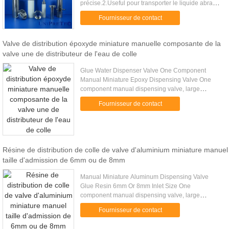
précise.2.Useful pour transporter le liquide abrasif
de arrangement très rapide de boue de
Fournisseur de contact
vitesse.3.Can soit employé pour l...
Valve de distribution époxyde miniature manuelle composante de la
valve une de distributeur de l'eau de colle
Glue Water Dispenser Valve One Component
Manual Miniature Epoxy Dispensing Valve One
component manual dispensing valve, large
dispensing amount, can be connected the
Fournisseur de contact
pressure tank. Powered by compressed air to ...
Résine de distribution de colle de valve d'aluminium miniature manuel
taille d'admission de 6mm ou de 8mm
Manual Miniature Aluminum Dispensing Valve
Glue Resin 6mm Or 8mm Inlet Size One
component manual dispensing valve, large
amount of liquid dispensing, can be connected to a
Fournisseur de contact
pressure tank. Powered by compressed ....