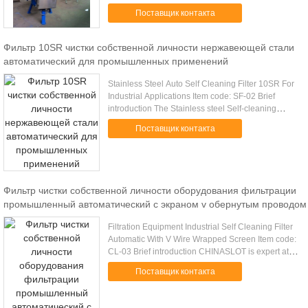
1.Material: 304,316L,CS 2.Filtrationg Ratings: 25-
Поставщик контакта
3000um 3.Viscosity:1-800000 ...
Фильтр 10SR чистки собственной личности нержавеющей стали
автоматический для промышленных применений
Stainless Steel Auto Self Cleaning Filter 10SR For
Industrial Applications Item code: SF-02 Brief
introduction The Stainless steel Self-cleaning
single filter uses wedge wire screen filter element.
Поставщик контакта
The main ...
Фильтр чистки собственной личности оборудования фильтрации
промышленный автоматический с экраном v обернутым проводом
Filtration Equipment Industrial Self Cleaning Filter
Automatic With V Wire Wrapped Screen Item code:
CL-03 Brief introduction CHINASLOT is expert at
making Filter element for Int Automatic Self
Поставщик контакта
Cleaning Filter ...