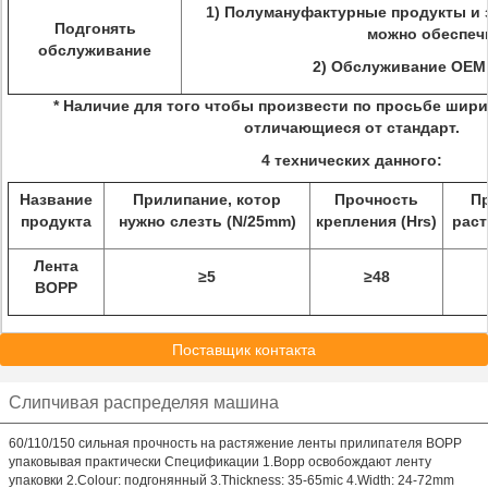
1) Полумануфактурные продукты и 
Подгонять
можно обеспеч
обслуживание
2) Обслуживание OEM 
* Наличие для того чтобы произвести по просьбе шир
отличающиеся от стандарт.
4 технических данного:
Название
Прилипание, котор
Прочность
Пр
продукта
нужно слезть (N/25mm)
крепления (Hrs)
раст
Лента
≥5
≥48
BOPP
Поставщик контакта
Слипчивая распределяя машина
60/110/150 сильная прочность на растяжение ленты прилипателя BOPP
упаковывая практически Спецификации 1.Bopp освобождают ленту
упаковки 2.Colour: подгонянный 3.Thickness: 35-65mic 4.Width: 24-72mm