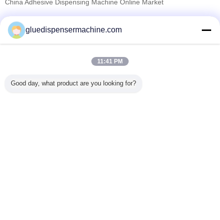
China Adhesive Dispensing Machine Online Market
проверенных поставщиков
gluedispensermachine.com
Trust Seal
Verified Suplier
11:41 PM
Главная страница
Good day, what product are you looking for?
Все продукты
Карта сайта
контактные данные
Отправить запрос
Измените язык
Полное место