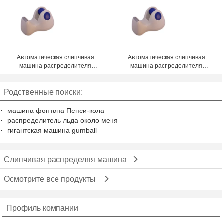
этикеток
ZM-300ED автоматического
распределяя с наилучшим
предложением
Автоматическая слипчивая
Автоматическая слипчивая
машина распределителя
машина распределителя
gummed ленты красного цвета
gummed ленты красного цвета
bule распределитель стола 1 до
bule распределитель стола 1 до
Родственные поиски:
4 дюймов
4 дюймов
машина фонтана Пепси-кола
распределитель льда около меня
гигантская машина gumball
Слипчивая распределяя машина
Осмотрите все продукты
Профиль компании