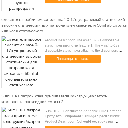
match with VMA and VMC static mixer, ...
смеситель пробки смесителя ma4.0-17s устранимый статический
высокий статический для патрона клея смесителя 50ml ab смолаы
или клея статического
Product Description The vma4.0-17s disposable
static mixer mixing tip feature 1. The vma4.0-17s
disposable static mixer attach to the dispensers . 2,
The patented mixer keep parts A and B of the
Поставщик контакта
adhesive ...
50ml 10/1 патрон клея прилипателя конструкции/патрон
компонента эпоксидной смолы 2
50ml 10 / 1 Construction Adhesive Glue Cartridge /
Epoxy Two Component Cartridge Specifications:
Product Description: Solvent-free, epoxy resin
based, two part high performance anchoring