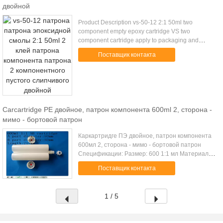
двойной
Product Description vs-50-12 2:1 50ml two
component empty epoxy cartridge VS two
component cartridge apply to packaging and
storage two-component liquid, With glue gun use,
Поставщик контакта
match with VMA and VMC static mixer, ...
Carcartridge PE двойное, патрон компонента 600ml 2, сторона -
мимо - бортовой патрон
Каркартридге ПЭ двойное, патрон компонента
600мл 2, сторона - мимо - бортовой патрон
Спецификации: Размер: 600 1:1 мл Материал:
ПЭ Цвет: Белый патрон Длина: 215мм Диаметр
Поставщик контакта
части а: 50мм Диаметр б части: 50мм пол...
1 / 5