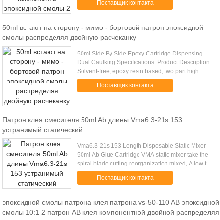
Поставщик контакта
adhesive. Uses: For the ...
50ml встают на сторону - мимо - бортовой патрон эпоксидной
смолы распределяя двойную расчеканку
50ml Side By Side Epoxy Cartridge Dispensing
Dual Caulking Specifications: Product Description:
Solvent-free, epoxy resin based, two part high
performance anchoring adhesive. Uses: For the
Поставщик контакта
fixing of non...
Патрон клея смесителя 50ml Ab длины Vma6.3-21s 153
устранимый статический
Vma6.3-21s 153 Length Disposable Static Mixer
50ml Ab Glue Cartridge VMA static mixer take the
spiral blade cutting reorganization mixed, Allow the
glue well mixed. Interface is a bayonet, General
Поставщик контакта
apply to 50ml ...
эпоксидной смолы патрона клея патрона vs-50-110 AB эпоксидной
смолы 10:1 2 патрон AB клея компонентной двойной распределяя