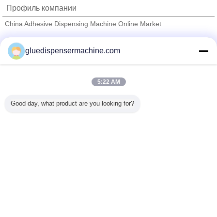
Профиль компании
China Adhesive Dispensing Machine Online Market
проверенных поставщиков
gluedispensermachine.com
Trust Seal
Verified Suplier
5:22 AM
Главная страница
Good day, what product are you looking for?
Все продукты
Карта сайта
контактные данные
Отправить запрос
Измените язык