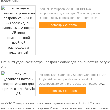
пластичный
Product Description vs-50-110 10:1 two
component epoxy cartridge VS two component
cartridge apply to packaging and storage two-
component liquid, With glue gun use, match with
Поставщик контакта
VMA and VMC static mixer, Can be .....
Pbt 75ml удваивает патрон/патрон Sealant для прилипателя Acrylic
AB
Pbt 75ml Dual Cartridge / Sealant Cartridge For AB
Acrylic Adhesive Specifications: Product
Description: Solvent-free, epoxy resin based, two
part high performance anchoring adhesive. Uses:
Поставщик контакта
For the fixing of .....
vs-50-12 патрона патрона эпоксидной смолы 2:1 50ml 2 клей
патрона компонента патрона 2 компонентного пустого слипчивого