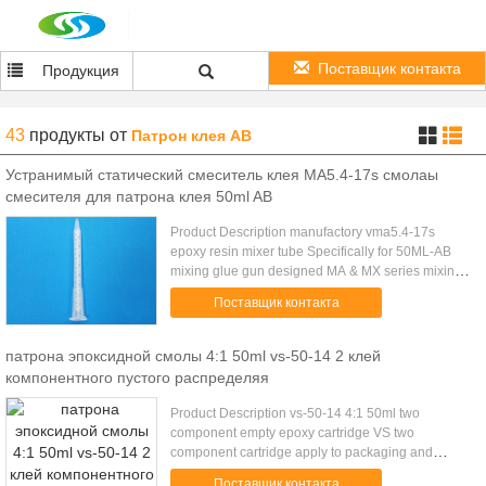
Поставщик контакта
Продукция
43
продукты
от
Патрон клея AB
Устранимый статический смеситель клея MA5.4-17s смолаы
смесителя для патрона клея 50ml AB
Product Description manufactory vma5.4-17s
epoxy resin mixer tube Specifically for 50ML-AB
mixing glue gun designed MA & MX series mixing
tube, a light square bayonet interface, can and
Поставщик контакта
50ML-AB plastic tube ...
патрона эпоксидной смолы 4:1 50ml vs-50-14 2 клей
компонентного пустого распределяя
Product Description vs-50-14 4:1 50ml two
component empty epoxy cartridge VS two
component cartridge apply to packaging and
storage two-component liquid, With glue gun use,
Поставщик контакта