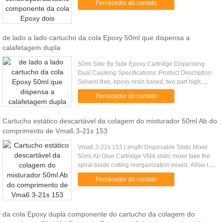
Fornecedor do contato
adhesive. Uses: For the ...
de lado a lado cartucho da cola Epoxy 50ml que dispensa a
calafetagem dupla
50ml Side By Side Epoxy Cartridge Dispensing
Dual Caulking Specifications: Product Description:
Solvent-free, epoxy resin based, two part high
performance anchoring adhesive. Uses: For the
Fornecedor do contato
fixing of non...
Cartucho estático descartável da colagem do misturador 50ml Ab do
comprimento de Vma6.3-21s 153
Vma6.3-21s 153 Length Disposable Static Mixer
50ml Ab Glue Cartridge VMA static mixer take the
spiral blade cutting reorganization mixed, Allow the
glue well mixed. Interface is a bayonet, General
Fornecedor do contato
apply to 50ml ...
da cola Epoxy dupla componente do cartucho da colagem do