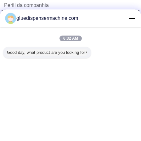
Perfil da companhia
China Adhesive Dispensing Machine Online Market
gluedispensermachine.com
Fornecedores Verified
Trust Seal
Verified Suplier
6:32 AM
Good day, what product are you looking for?
Casa
Todos os Produtos
Mapa do Site
Fale Conosco
Pedir um orçamento
Mude a língua