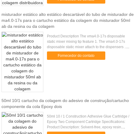
match with VMA and VMC static mixer, ...
misturador estático alto estático descartável do tubo de misturador de
ma4.0-17s para o cartucho estático da colagem do misturador 50ml
ab da resina ou da colagem
Product Description The vma4.0-17s disposable
static mixer mixing tip feature 1. The vma4.0-17s
disposable static mixer attach to the dispensers . 2,
The patented mixer keep parts A and B of the
Fornecedor do contato
adhesive ...
50ml 10/1 cartucho da colagem do adesivo de construção/cartucho
componente da cola Epoxy dois
50ml 10 / 1 Construction Adhesive Glue Cartridge /
Epoxy Two Component Cartridge Specifications:
Product Description: Solvent-free, epoxy resin
based, two part high performance anchoring