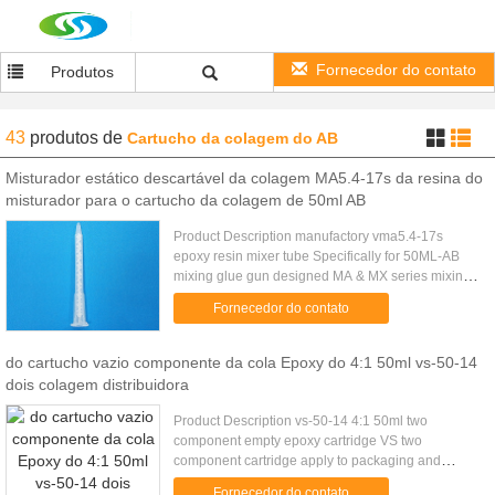
Fornecedor do contato
Produtos
43
produtos
de
Cartucho da colagem do AB
Misturador estático descartável da colagem MA5.4-17s da resina do
misturador para o cartucho da colagem de 50ml AB
Product Description manufactory vma5.4-17s
epoxy resin mixer tube Specifically for 50ML-AB
mixing glue gun designed MA & MX series mixing
tube, a light square bayonet interface, can and
Fornecedor do contato
50ML-AB plastic tube ...
do cartucho vazio componente da cola Epoxy do 4:1 50ml vs-50-14
dois colagem distribuidora
Product Description vs-50-14 4:1 50ml two
component empty epoxy cartridge VS two
component cartridge apply to packaging and
storage two-component liquid, With glue gun use,
Fornecedor do contato