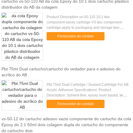
cartucho vs-50-110 AB da cola Epoxy do 10:1 dois cartucho plástico
distribuidor do AB da colagem
Product Description vs-50-110 10:1 two
component epoxy cartridge VS two component
cartridge apply to packaging and storage two-
component liquid, With glue gun use, match with
Fornecedor do contato
VMA and VMC static mixer, Can be .....
Pbt 75ml Dual cartucho/cartucho do vedador para o adesivo do
acrílico do AB
Pbt 75ml Dual Cartridge / Sealant Cartridge For AB
Acrylic Adhesive Specifications: Product
Description: Solvent-free, epoxy resin based, two
part high performance anchoring adhesive. Uses:
Fornecedor do contato
For the fixing of .....
vs-50-12 do cartucho adesivo vazio componente do cartucho da cola
Epoxy do 2:1 50ml dois colagem dupla do cartucho do componente
do cartucho dois