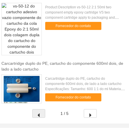
Product Description vs-50-12 2:1 50ml two
component empty epoxy cartridge VS two
component cartridge apply to packaging and
storage two-component liquid, With glue gun use,
Fornecedor do contato
match with VMA and VMC static mixer, ...
Carcartridge duplo do PE, cartucho do componente 600ml dois, de
lado a lado cartucho
Carcartridge duplo do PE, cartucho do
componente 600ml dois, de lado a lado cartucho
Especificações: Tamanho: 600 1:1 do ml Material:
PE Cor: Cartucho branco Comprimento: 215mm
Fornecedor do contato
Diâmetro da parte A: 50milímetros ...
1 / 5