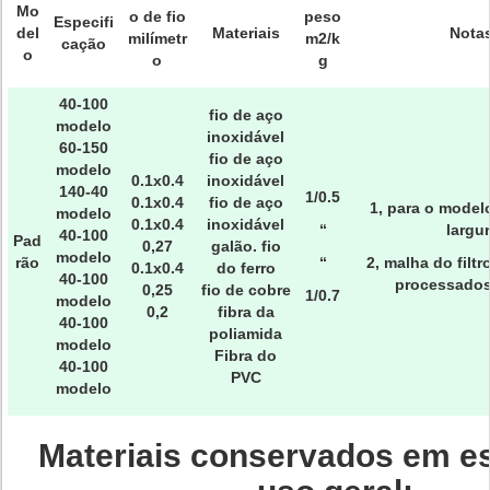
Mo
o de fio
peso
Especifi
del
Materiais
Notas
milímetr
m2/k
cação
o
o
g
40-100
fio de aço
modelo
inoxidável
60-150
fio de aço
modelo
0.1x0.4
inoxidável
140-40
1/0.5
0.1x0.4
fio de aço
1, para o model
modelo
0.1x0.4
inoxidável
“
largu
40-100
Pad
0,27
galão. fio
modelo
rão
“
2, malha do filt
0.1x0.4
do ferro
40-100
processados
0,25
fio de cobre
1/0.7
modelo
0,2
fibra da
40-100
poliamida
modelo
Fibra do
40-100
PVC
modelo
Materiais conservados em e