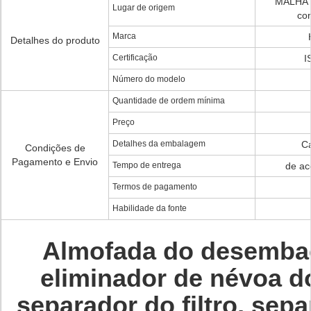
MALHA 
Lugar de origem
co
Marca
Detalhes do produto
Certificação
I
Número do modelo
Quantidade de ordem mínima
Preço
Detalhes da embalagem
Ca
Condições de
Pagamento e Envio
Tempo de entrega
de ac
Termos de pagamento
Habilidade da fonte
Almofada do desemba
eliminador de névoa do
separador do filtro, sep