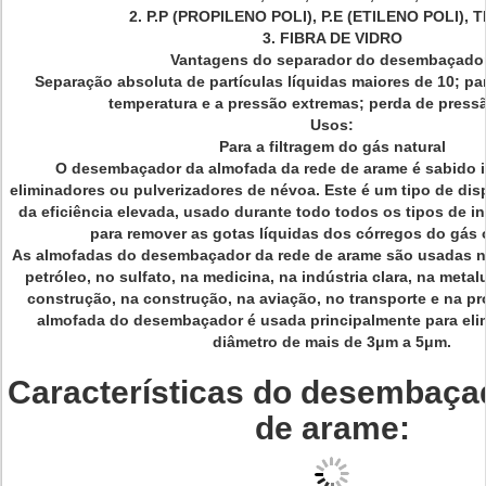
2.
P.P (PROPILENO POLI),
P.E (ETILENO POLI), 
3. FIBRA DE VIDRO
Vantagens do separador do desembaçador
Separação absoluta de partículas líquidas maiores de 10; pa
temperatura e a pressão extremas; perda de press
Usos:
Para a filtragem do gás natural
O desembaçador da
almofada da rede de arame é sabido
eliminadores ou pulverizadores de névoa. Este é um tipo de dis
da eficiência elevada, usado durante todo todos os tipos de i
para remover as gotas líquidas dos córregos do gás 
As almofadas do desembaçador da rede de arame são usadas n
petróleo, no sulfato, na medicina, na indústria clara, na metal
construção, na construção, na aviação, no transporte e na pr
almofada do desembaçador é usada principalmente para eli
diâmetro de mais de 3μm a 5μm.
Características do desembaça
de arame: