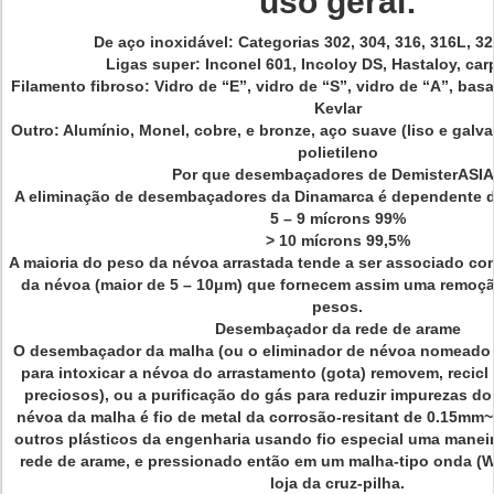
uso geral:
De aço inoxidável: Categorias 302, 304, 316, 316L, 32
Ligas super: Inconel 601, Incoloy DS, Hastaloy, car
Filamento fibroso: Vidro de “E”, vidro de “S”, vidro de “A”, basa
Kevlar
Outro: Alumínio, Monel, cobre, e bronze, aço suave (liso e galva
polietileno
Por que desembaçadores de DemisterASI
A eliminação de desembaçadores da Dinamarca é dependente 
5 – 9 mícrons 99%
> 10 mícrons 99,5%
A maioria do peso da névoa arrastada tende a ser associado com
da névoa (maior de 5 – 10μm) que fornecem assim uma remoçã
pesos.
Desembaçador da rede de arame
O desembaçador da malha (ou o eliminador de névoa nomeado
para intoxicar a névoa do arrastamento (gota) removem, recicl 
preciosos), ou a purificação do gás para reduzir impurezas do
névoa da malha é fio de metal da corrosão-resitant de 0.15mm
outros plásticos da engenharia usando fio especial uma maneir
rede de arame, e pressionado então em um malha-tipo onda (
loja da cruz-pilha.