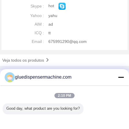
hot
Skype :
Yahoo :
yahu
AIM :
ad
ICQ :
tt
Email :
675991290@qq.com
Veja todos os produtos
Perfil da companhia
gluedispensermachine.com
China Adhesive Dispensing Machine Online Market
Fornecedores Verified
2:10 PM
Trust Seal
Verified Suplier
Good day, what product are you looking for?
Casa