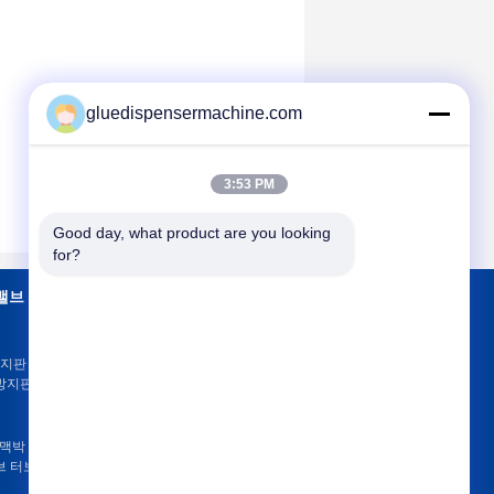
gluedispensermachine.com
3:53 PM
Good day, what product are you looking 
for?
밸브
연락주세요
지판 PVDF 플라스
지판 H41F-10F,
연락주세요
인용문을 요구하세
4 맥박 솔레노이드 벨
요
브 터보
E-Mail