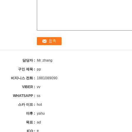
담당자 :
Mr. zhang
구인 제목 :
pp
비지니스 전화 :
1881089090
VIBER :
vv
WHATSAPP :
ss
스카 이프 :
hot
야후 :
yahu
목표 :
ad
ICQ :
tt