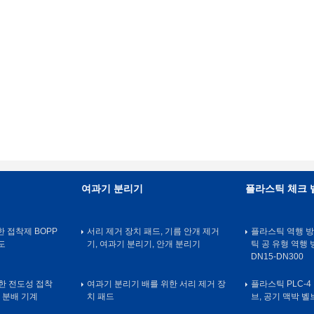
여과기 분리기
플라스틱 체크 
강한 접착제 BOPP
서리 제거 장치 패드, 기름 안개 제거
플라스틱 역행 방
도
기, 여과기 분리기, 안개 분리기
틱 공 유형 역행 방
DN15-DN300
위한 전도성 접착
여과기 분리기 배를 위한 서리 제거 장
플라스틱 PLC-
 분배 기계
치 패드
브, 공기 맥박 벨