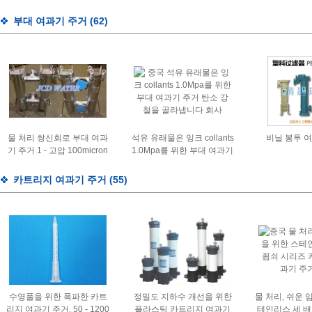
Highhand는 거치했습니다
형이 220v에 
집으로 돌
부대 여과기 주거
(62)
물 처리 쌍신회로 부대 여과
석유 유래물은 잉크 collants
비닐 봉투 
기 주거 1 - 고압 100micron
1.0Mpa를 위한 부대 여과기
주거 탄소 강철을 골라냅니
다
카트리지 여과기 주거
(55)
수영풀을 위한 폭파한 카트
정밀도 지하수 개선을 위한
물 처리, 쉬운 
리지 여과기 주거, 50 - 1200
플라스틱 카트리지 여과기
테인리스 세 배