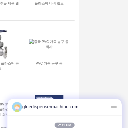
 주물 제품 벨
플라스틱 나비 벨브
주물
콤팩트 플라스틱 공
PVC 가죽 농구 공
브
gluedispensermachine.com
2:31 PM