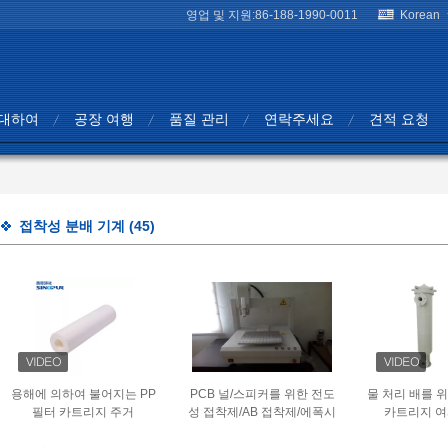
영업 및 지원:
86-188-1990-0011
Korean
 대하여
공장 여행
품질 관리
연락주세요
견적 요청
접착성 분배 기계
(45)
용해에 의하여 불어지는 PP
PCB 널/스피커를 위한 전도
물 처리 배를 
필터 카트리지 주거
성 접착제/AB 접착제/에폭시
카트리지 여
분배 기계