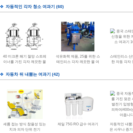
17s 믹서
수 있는 정체되
자동적인 각자 청소 여과기
(60)
은 정체되
40 미크론 쐐기 철망 스트레
석유화학 제품, 25를 위한 스
스테인리스 산
이너를 가진 각자 깨끗한 물
테인리스 각자 깨끗한 물 여
한 자동 각자
여과기 장비
과기 - 3000um
10
자동차 뒤 내뿜는 여과기
(42)
세륨 접는 방식 참을성 있는
제일 75G RO 급수 여과기
자동적인 내뿜
치과 의자 단위 전기
은 사우나 증기