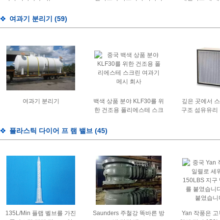
m ³ /h를 구슬로 장식하십시
주거
카트리지 여
오
여과기 분리기
(59)
여과기 분리기
백색 상품 분야 KLF30를 위
깊은 곳에서 
한 건조용 폴리에스테 스크
구조 섬유유리 종
린 여과기 메시
여과기, 유리 
진 분리기 여
플라스틱 다이어 프 램 밸브
(45)
잡으십
135L/Min 플랩 벨브를 가진
Saunders 주철강 똑바른 방
Yan 작풍은 