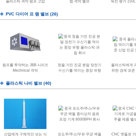
플라스틱 격막 펌프 고압
법 격막 벨브
워진 평가 150
8.3bar
플랜지를 붙였
를 붙였
PVC 다이어 프 램 밸브
(26)
펌프를 투약하는 JBB 시리즈
창을 가진 진공 분말 장전기
플라스틱에게 
Mechnical 격막
수신기를 먹이는 중앙 유형
위한 경제 표준
플라스틱 과립
전
플라스틱 나비 벨브
(40)
산업에게 구체적인 섞는 식
포도주/주스/우유 무균 벽돌
CNC 맷돌로 