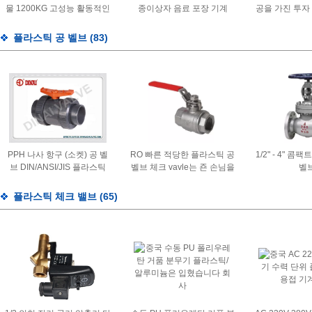
물 1200KG 고성능 활동적인
종이상자 음료 포장 기계
공을 가진 투자
선반 슬러리 미터로 재기
8000BPH
브 
플라스틱 공 벨브
(83)
PPH 나사 항구 (소켓) 공 벨
RO 빠른 적당한 플라스틱 공
1/2" - 4" 
브 DIN/ANSI/JIS 플라스틱
벨브 체크 vavle는 죤 손님을
벨
공 벨브
대체합니다
플라스틱 체크 밸브
(65)