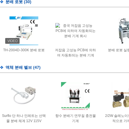
분배 로봇
(30)
TH-2004D-300K 분배 로봇
저잡음 고성능 PCB에 의하
분배 로봇 실
여 자동화되는 분배 기계
액체 분배 벨브
(47)
Surflo 단 하나 인레트는 선택
향수 분배기 연무질 충전물
2/2W 솔레노이
물 분배 체계 12V 115V
기계
적으로 가
230V를 병에 넣었습니다