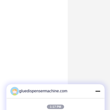
gluedispensermachine.com
1:17 PM