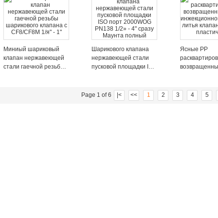
PT
символ/nibco
шарикового к
бесстыковый
шариковый к
Миниый шариковый
Шарикового клапана
Ясные PP
клапан нержавеющей
нержавеющей стали
расквартиро
стали гаечной резьбы
пусковой площадки ISO
возвращенны
шарикового клапана с
порт 2000WOG PN138
инжекционно
CF8/CF8M 1/я" - 1"
1/2» - 4" сразу Маунта
литья клапан
полный
пластичные
Page 1 of 6
|<
<<
1
2
3
4
5