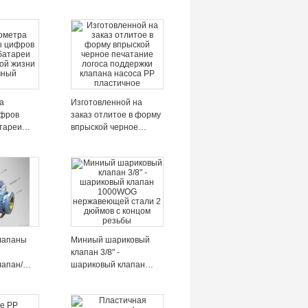
а
Изготовленной на
фров
заказ отлитое в форму
тареи
впрыской черное
й жизни
печатание логоса
поддержки клапана
насоса PP пластичное
лапаны
Миниый шариковый
клапан 3/8" -
апан/
шариковый клапан
рные
1000WOG
и
нержавеющей стали 2
лапана/
дюймов с концом