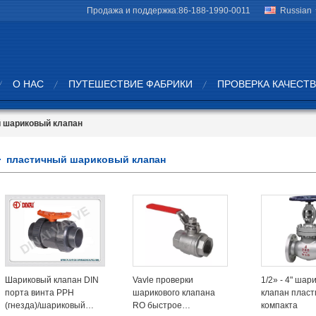
Продажа и поддержка:
86-188-1990-0011
Russian
О НАС
ПУТЕШЕСТВИЕ ФАБРИКИ
ПРОВЕРКА КАЧЕСТ
 шариковый клапан
пластичный шариковый клапан
Шариковый клапан DIN
Vavle проверки
1/2» - 4" шар
порта винта PPH
шарикового клапана
клапан плас
(гнезда)/шариковый
RO быстрое
компакта