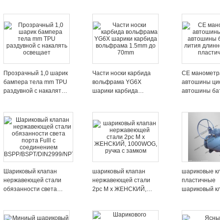
клапан пластмассы
подходящее
ANSI/JIS
пластичное заменяет
гостя Джна
Прозрачный 1,0 шарик
Части носки карбида
CE манометр
бампера тела mm TPU
вольфрама YG6X
автошины ци
раздувной с накалять
шарики карбида
автошины ба
освещает
вольфрама 1.5mm до
лития длинно
70mm
пластичный
Шариковый клапан
шариковый клапан
шариковые к
нержавеющей стали
нержавеющей стали
пластичные
обязанности света
2pc M x ЖЕНСКИЙ,
шариковый кл
порта Fulll с
1000WOG, ручка с
высоко напо
соединением
замком
клапаны/ручк
BSPP/BSPT/DIN2999/N
шарикового к