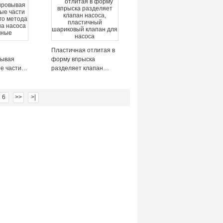
резьбы
лапана/
лапан
Пластичная отлитая в
вывая
форму впрыска
е части
разделяет клапан
го метода
насоса, пластичный
а насоса
шариковый клапан для
насоса
6
>>
>|