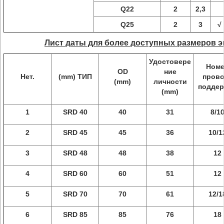
Q22
2
2,3
Q25
2
3
√
Лист даты для более доступных размеров э
Удостовере
Ном
OD
ние
Нет.
(mm) ТИП
пров
(mm)
личности
поддер
(mm)
1
SRD 40
40
31
8/1
2
SRD 45
45
36
10/1
3
SRD 48
48
38
12
4
SRD 60
60
51
12
5
SRD 70
70
61
12/1
6
SRD 85
85
76
18