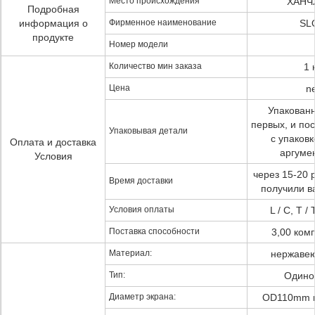
Место происхождения
ХАНЧ
Подробная
информация о
Фирменное наименование
SL
продукте
Номер модели
Количество мин заказа
1 
Цена
ne
Упакованн
первых, и по
Упаковывая детали
с упаков
Оплата и доставка
аргуме
Условия
через 15-20 
Время доставки
получили 
Условия оплаты
L / C, T /
Поставка способности
3,00 ком
Материал:
нержавею
Тип:
Одино
Диаметр экрана:
OD110mm и