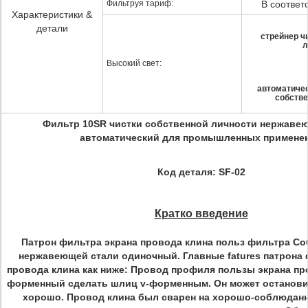
Фильтруя тариф:
В соответ
Характеристики &
детали
стрейнер ч
л
Высокий свет:
автоматичес
собстве
Фильтр
10SR
чистки собственной личности нержаве
автоматический для промышленных примене
Код деталя: SF-02
Кратко введение
Патрон фильтра экрана провода клина польз фильтра Со
нержавеющей стали одиночный. Главные fatures патрона 
провода клина как ниже: Провод профиля пользы экрана пр
форменный сделать шлиц v-форменным. Он может останови
хорошо. Провод клина был сварен на хорошо-соблюдан