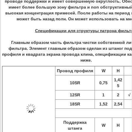
проводе поддержки и имеет совершенную округлость. Обес
имеет более большую зону фильтра и non обструктивный
высокая концентрация примесей. После работы на период 
может быть назад полн. Он может использовать на мн
Спецификации для структуры патрона фильт
Главным образом часть фильтра чистки собственной ли
фильтра. Элемент главным образом сделан из штаног п
профиля и квадрата экрана провода клина, спецификации ка
ниже.
Провод профиля
W
H
1,42
10SR
0,75
5
12SR
1
2
√
18SR
1,52
2,54
Поддержка
W
H
штанга