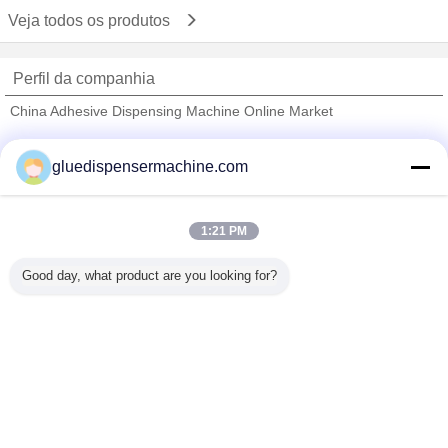
Veja todos os produtos
Perfil da companhia
China Adhesive Dispensing Machine Online Market
Fornecedores Verified
gluedispensermachine.com
Trust Seal
Verified Suplier
1:21 PM
Casa
Good day, what product are you looking for?
Todos os Produtos
Mapa do Site
Fale Conosco
Pedir um orçamento