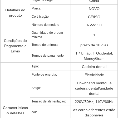
Lugar de origem
China
Marca
NOVO
Detalhes do
produto
Certificação
CE/ISO
Número do modelo
NV-V990
Quantidade de ordem
1
mínima
Condições de
Tempo de entrega
prazo de 10 dias
Pagamento e
Envio
T / União, T Ocidental,
Termos de pagamento
MoneyGram
Tipo:
Cadeira dental
Fonte de energia:
Eletricidade
Downhand montou a
Artigo:
cadeira dental/unidade
dental
Tensão de alimentação:
220V/50Hz; 110V/60Hz
Características
as cores diferentes estão
cor:
& detalhes
disponíveis