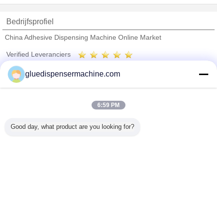
Bedrijfsprofiel
China Adhesive Dispensing Machine Online Market
Verified Leveranciers
Trust Seal
Verified Suplier
gluedispensermachine.com
Thuis
6:59 PM
Alle producten
Good day, what product are you looking for?
Ongeveer ons
Contacteer ons
Vraag een offerte aan
Veranderingstaal