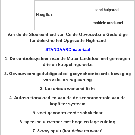
,
tand hulpstoel
Hoog licht:
mobiele tandstoel
Van de de Stoeleenheid van Ce de Opvouwbare Geduldige
Tandelektriciteit Opgezette Highhand
STANDAARDmateriaal
1.
De controlesysteem van de Moter tandstoel met geheugen
drie en koppelingsreeks
2.
Opvouwbare geduldige stoel gesynchroniseerde beweging
van zetel en rugleuning
3.
Luxurious werkend licht
4.
Autospittonvloed en van de de sensorcontrole van de
kopfilter systeem
5.
voet gecontroleerde schakelaar
6.
speekseluitwerper met hoge en lage zuiging
7.
3-way spuit (koude/warm water)