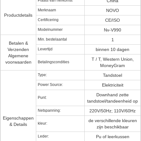
Plaats van herkomst
China
Merknaam
NOVO
Productdetails
Certificering
CE/ISO
Modelnummer
Nv-V990
Min. bestelaantal
1
Betalen &
Verzenden
Levertijd
binnen 10 dagen
Algemene
T / T, Western Union,
voorwaarden
Betalingscondities
MoneyGram
Type:
Tandstoel
Power Source:
Elektriciteit
Downhand zette
Punt:
tandstoel/tandeenheid op
Netspanning:
220V/50Hz; 110V/60Hz
Eigenschappen
de verschillende kleuren
kleur:
& Details
zijn beschikbaar
Leder:
Pu of leerkussen