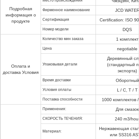
Место происхождения
Чжэцзян, Кит
Подробная
Фирменное наименование
JCD WATE
информация о
Сертификация
Certification: ISO 
продукте
Номер модели
DQS
Количество мин заказа
1 комплект
Цена
negotiable
Деревянный сл
Упаковывая детали
(стандартный п
Оплата и
экспорта)
доставка Условия
Время доставки
Оборотный
Условия оплаты
L / C, T / T
Поставка способности
1000 комплектов 
Применения:
Для смазок
СКОРОСТЬ ТЕЧЕНИЯ:
240 m3/hou
Нержавеющая стал
Материал:
или SS316 A