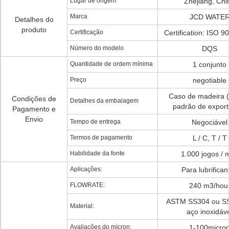
Lugar de origem
Zhejiang, Chi
Marca
JCD WATE
Detalhes do
produto
Certificação
Certification: ISO 
Número do modelo
DQS
Quantidade de ordem mínima
1 conjunto
Preço
negotiable
Caso de madeira 
Condições de
Detalhes da embalagem
padrão de export
Pagamento e
Envio
Tempo de entrega
Negociável
Termos de pagamento
L / C, T / T
Habilidade da fonte
1.000 jogos / 
Aplicações:
Para lubrifican
FLOWRATE:
240 m3/hou
ASTM SS304 ou S
Material:
aço inoxidáv
Avaliações do mícron:
1-100micro