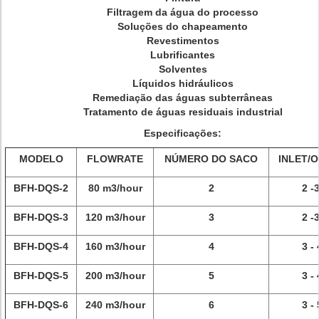
Filtragem da água do processo
Soluções do chapeamento
Revestimentos
Lubrificantes
Solventes
Líquidos hidráulicos
Remediação das águas subterrâneas
Tratamento de águas residuais industrial
Especificações:
MODELO
FLOWRATE
NÚMERO DO SACO
INLET/
BFH-DQS-2
80 m3/hour
2
2 -3
BFH-DQS-3
120 m3/hour
3
2 -3
BFH-DQS-4
160 m3/hour
4
3 - 
BFH-DQS-5
200 m3/hour
5
3 - 
BFH-DQS-6
240 m3/hour
6
3 - 