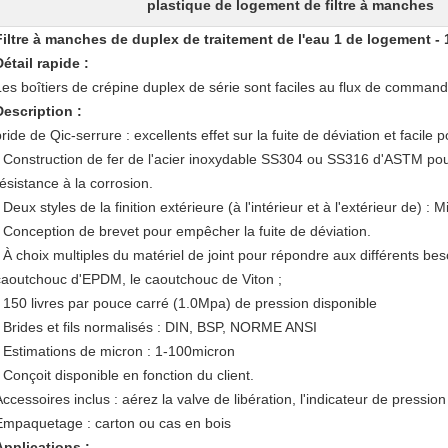
plastique de logement de filtre à manches
Filtre à manches de duplex de traitement de l'eau 1 de logement -
Détail rapide :
Les boîtiers de crépine duplex de série sont faciles au flux de commande
Description :
ride de Qic-serrure : excellents effet sur la fuite de déviation et facile po
- Construction de fer de l'acier inoxydable SS304 ou SS316 d'ASTM pour 
résistance à la corrosion.
 Deux styles de la finition extérieure (à l'intérieur et à l'extérieur de) : M
- Conception de brevet pour empêcher la fuite de déviation.
- À choix multiples du matériel de joint pour répondre aux différents bes
caoutchouc d'EPDM, le caoutchouc de Viton ;
- 150 livres par pouce carré (1.0Mpa) de pression disponible
- Brides et fils normalisés : DIN, BSP, NORME ANSI
- Estimations de micron : 1-100micron
- Conçoit disponible en fonction du client.
Accessoires inclus : aérez la valve de libération, l'indicateur de pressio
Empaquetage : carton ou cas en bois
Applications :