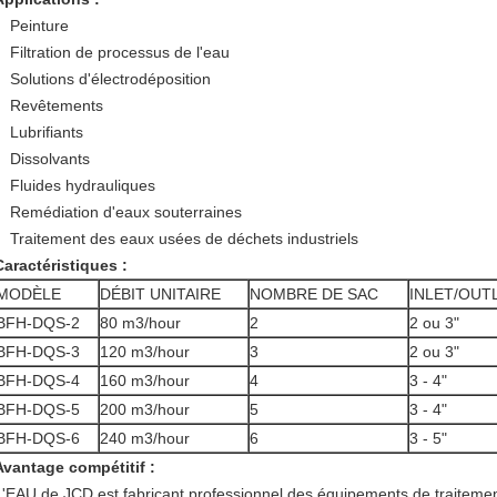
Peinture
Filtration de processus de l'eau
Solutions d'électrodéposition
Revêtements
Lubrifiants
Dissolvants
Fluides hydrauliques
Remédiation d'eaux souterraines
Traitement des eaux usées de déchets industriels
Caractéristiques :
MODÈLE
DÉBIT UNITAIRE
NOMBRE DE SAC
INLET/OUT
BFH-DQS-2
80 m3/hour
2
2 ou 3"
BFH-DQS-3
120 m3/hour
3
2 ou 3"
BFH-DQS-4
160 m3/hour
4
3 - 4"
BFH-DQS-5
200 m3/hour
5
3 - 4"
BFH-DQS-6
240 m3/hour
6
3 - 5"
Avantage compétitif :
L'EAU de JCD est fabricant professionnel des équipements de traitemen