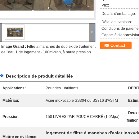
Prix:
Détails d'emballage:
Délai de livraison:
Conditions de paieme
Capacité d'approvisi
Contact
Image Grand :
Filtre à manches de duplex de traitement
de l'eau 1 de logement - 100micron, à haute pression
Description de produit détaillée
Applications:
Pour des lubrifiants
DÉBIT
Matériau:
Acier inoxydable SS304 ou SS316 d'ASTM
Estim
Deux s
Pression:
150 LIVRES PAR POUCE CARRÉ (1.0Mpa)
finitio
logement de filtre à manches d'acier inoxyd
Mettre en évidence: