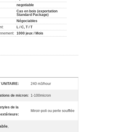
negotiable
Cas en bois (exportation
Standard Package)
Négociables
nt:
L / C, T / T
onnement:
1000 jeux / Mois
 UNITAIRE:
240 m3/hour
ations de micron:
1-100micron
tyles de la
Miroir-poli ou perle soufflée
n extérieure:
able
,