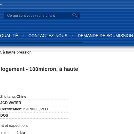
Search
QUALITÉ
CONTACTEZ-NOUS
DEMANDE DE SOUMISSION
n, à haute pression
e logement - 100micron, à haute
:
Zhejiang, Chine
JCD WATER
Certification: ISO 9000, PED
DQS
nt et expédition:
e min:
1 jeu