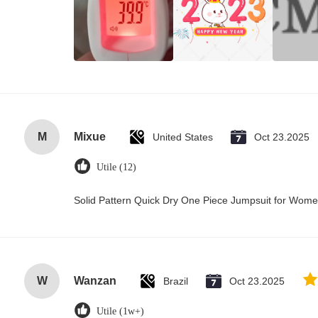
M
Mixue
United States
Oct 23.2025
Utile (12)
Solid Pattern Quick Dry One Piece Jumpsuit for Wo
W
Wanzan
Brazil
Oct 23.2025
Utile (1w+)