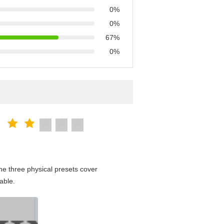
0%
0%
67%
0%
e three physical presets cover
able.