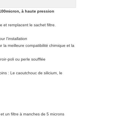
 100micron, à haute pression
 et remplacent le sachet filtre.
ur l'installation
la meilleure compatibilité chimique et la
iroir-poli ou perle soufflée
oins : Le caoutchouc de silicium, le
n et un filtre à manches de 5 microns