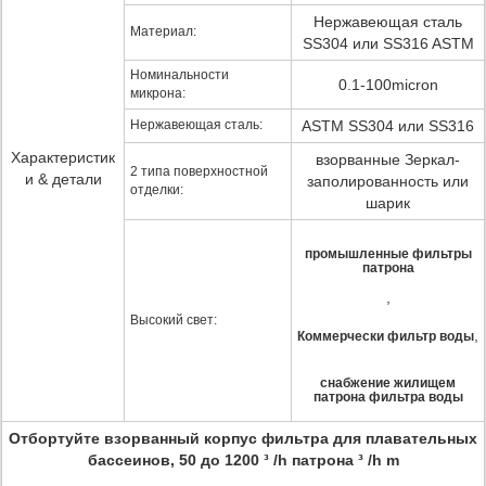
Нержавеющая сталь
Материал:
SS304 или SS316 ASTM
Номинальности
0.1-100micron
микрона:
Нержавеющая сталь:
ASTM SS304 или SS316
Характеристик
взорванные Зеркал-
2 типа поверхностной
и & детали
заполированность или
отделки:
шарик
промышленные фильтры
патрона
,
Высокий свет:
,
Коммерчески фильтр воды
снабжение жилищем
патрона фильтра воды
Отбортуйте взорванный корпус фильтра для плавательных
бассеинов, 50 до 1200 ³ /h патрона ³ /h m