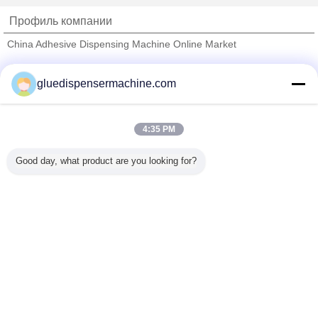
Профиль компании
China Adhesive Dispensing Machine Online Market
проверенных поставщиков
gluedispensermachine.com
Trust Seal
Verified Suplier
4:35 PM
Главная страница
Good day, what product are you looking for?
Все продукты
Карта сайта
контактные данные
Отправить запрос
Измените язык