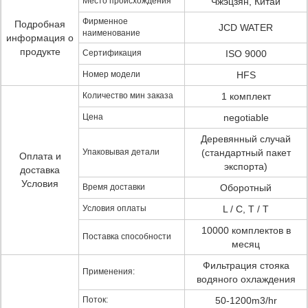
Место происхождения
Чжэцзян, Китай
Фирменное
Подробная
JCD WATER
наименование
информация о
продукте
Сертификация
ISO 9000
Номер модели
HFS
Количество мин заказа
1 комплект
Цена
negotiable
Деревянный случай
Упаковывая детали
(стандартный пакет
Оплата и
экспорта)
доставка
Условия
Время доставки
Оборотный
Условия оплаты
L / C, T / T
10000 комплектов в
Поставка способности
месяц
Фильтрация стояка
Применения:
водяного охлаждения
Поток:
50-1200m3/hr