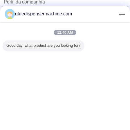
Perfil da companhia
China Adhesive Dispensing Machine Online Market
gluedispensermachine.com
Fornecedores Verified
Trust Seal
Verified Suplier
12:40 AM
Good day, what product are you looking for?
Casa
Todos os Produtos
Mapa do Site
Fale Conosco
Pedir um orçamento
Mude a língua