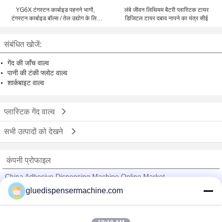
YG6X टंगस्टन कार्बाइड पहनने भागों,
लंबे जीवन लिथियम बैटरी प्लास्टिक टायर
टंगस्टन कार्बाइड बॉल्स / तेल उद्योग के लिए
डिजिटल टायर दबाव नापने का यंत्र सीई
छर्रों
संबंधित खोजें:
गेंद की जाँच वाल्व
पानी की टंकी फ्लोट वाल्व
शार्कबाइट वाल्व
प्लास्टिक गेंद वाल्व
सभी उत्पादों को देखने
कंपनी प्रोफाइल
China Adhesive Dispensing Machine Online Market
gluedispensermachine.com
सत्यापित आपूर्तिकर्ताओं
Trust Seal
Verified Suplier