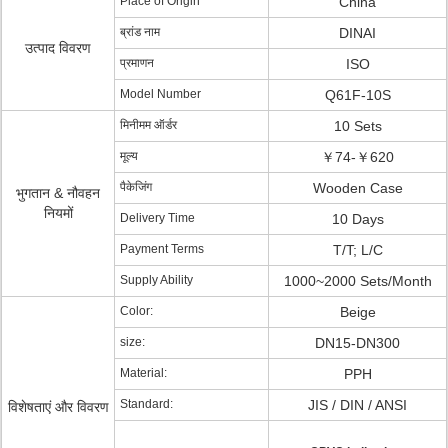
Place of Origin
China
ब्रांड नाम
DINAI
उत्पाद विवरण
प्रमाणन
ISO
Model Number
Q61F-10S
मिनीमम ऑर्डर
10 Sets
मूल्य
￥74-￥620
पैकेजिंग
Wooden Case
भुगतान & नौवहन
नियमों
Delivery Time
10 Days
Payment Terms
T/T; L/C
Supply Ability
1000~2000 Sets/Month
Color:
Beige
size:
DN15-DN300
Material:
PPH
Standard:
JIS / DIN / ANSI
विशेषताएं और विवरण