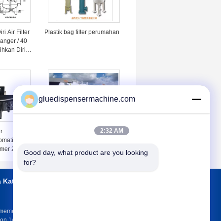
i Air Filter
Plastik bag filter perumahan
anger / 40
hkan Diri
gluedispensermachine.com
2:32 AM
r
sandwich
matic Drain
mer 2 Posisi
Good day, what product are you looking 
for?
a Katup
Hubungi kami
memeriksa Valve
on 1/2 &quot;~