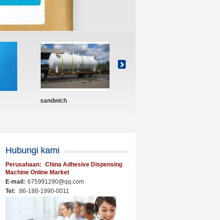
lve
Plastik Butterfly Valve
Plastik Ball Valve
Hubungi kami
Perusahaan:
China Adhesive Dispensing
Machine Online Market
E-mail:
675991290@qq.com
Tel:
86-188-1990-0011