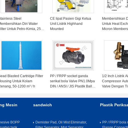
tainless Steel
CE lipat Pasien Gigi Ketua
Membersihkan Dir
embersihkan Diri Water
Unit Listrik Highhand
Untuk Heat Exch
ilter Untuk Petro-Kimia, 25 -
Mounted
Micron Membersi
3000um
Strainer
ead Blasted Cartridge Filter
PP / FRPP socket ganda
1/2 Inch Listrik Ai
Housing Untuk Kolam
serikat bola Valve PN1.0Mpa
Compressor Auto
enang, 50-1200 m³ / h
DIN / ANSI / JIS Plastik Ball
Valve Dengan Ti
Valve
2 Way 220V
ing Mesin
sandwich
Plastik Periks
dhesive BOPP
Demister Pad, Oil Mist Eliminator,
PP / FRPP bola 
uatan tarik
Filter Separator, Mist Separator
Flange Connecti