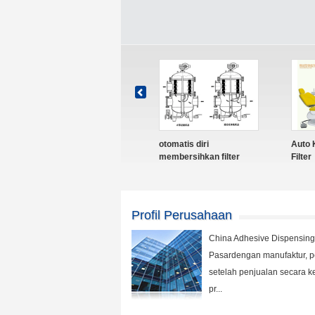
Bag Filter Housing
: cartridge filter
sand
perumahan
Profil Perusahaan
China Adhesive Dispensing
Pasardengan manufaktur, p
setelah penjualan secara k
pr...