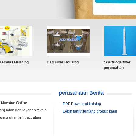
wich
Plastik Diafragma Valve
PVC Diafragma Va
perusahaan Berita
 Machine Online
PDF Download katalog
enjualan dan layanan teknis
Lebih lanjut tentang produk kami
eseluruhan,terlibat dalam