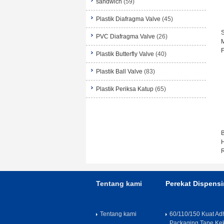
sandwich
(59)
Plastik Diafragma Valve
(45)
S
PVC Diafragma Valve
(26)
M
F
Plastik Butterfly Valve
(40)
Plastik Ball Valve
(83)
Plastik Periksa Katup
(65)
B
R
Tentang kami
Perekat Dispens
Tentang kami
60/110/150 Kuat A
Packaging Tape Kek