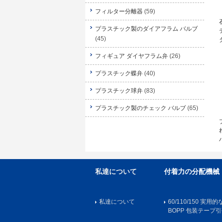
フィルター分離器
(59)
プラスチック製のダイアフラム バルブ
(45)
フィギュア ダイヤフラム弁
(26)
プラスチック蝶弁
(40)
プラスチック球弁
(83)
プラスチック製のチェック バルブ
(65)
私達について
付着力の分配機械
私達について
60/110/150 実
BOPP 包装テープ