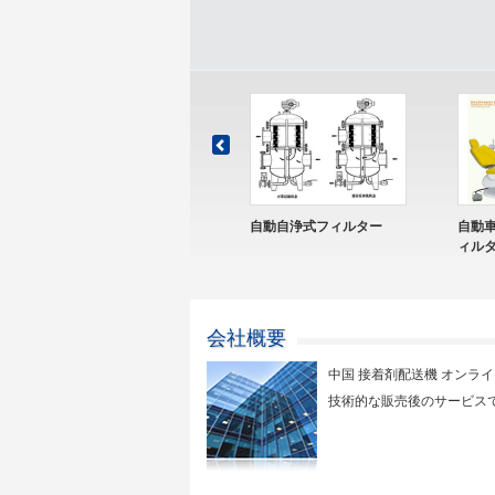
ルタ ハウジン
カートリッジ フィルター
フィルター分離器
ハウジング
会社概要
中国 接着剤配送機 オンライ
技術的な販売後のサービスで