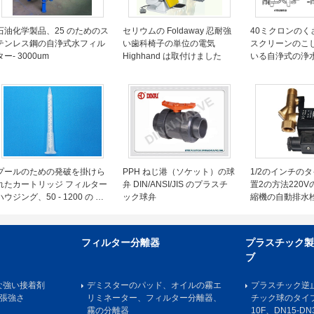
石油化学製品、25 のためのス
セリウムの Foldaway 忍耐強
40ミクロンのく
テンレス鋼の自浄式水フィル
い歯科椅子の単位の電気
スクリーンのこ
ター- 3000um
Highhand は取付けました
いる自浄式の浄
プールのための発破を掛けら
PPH ねじ港（ソケット）の球
1/2のインチの
れたカートリッジ フィルター
弁 DIN/ANSI/JIS のプラスチ
置2の方法220
ハウジング、50 - 1200 の m
ック球弁
縮機の自動排水
の ³ /h に玉を付けて下さい
フィルター分離器
プラスチック製
ブ
用的な強い接着剤
デミスターのパッド、オイルの霧エ
プラスチック逆止
引張強さ
リミネーター、フィルター分離器、
チック球のタイプ逆
霧の分離器
10F、DN15-DN