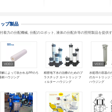
トップ製品
付着力の分配機械, 分配のロボット, 液体の分配弁等の照明製品を提供
溶解によって吹かれるPPのろ
精密地下水の治療のためのプ
水処理の容器の
過材ハウジング
ラスチック カートリッジ フ
のカートリッジ 
ィルター ハウジング
ハウジング