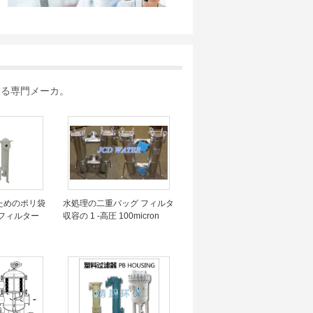
する専門メーカ。
ためのポリ袋
水処理の二重バッグ フィルタ
フィルター
収容の 1 -高圧 100micron