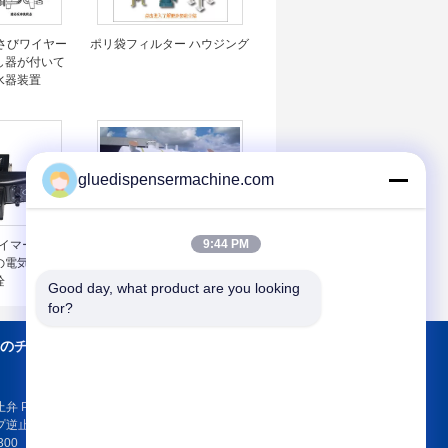
さびワイヤー
ポリ袋フィルター ハウジング
し器が付いて
水器装置
gluedispensermachine.com
9:44 PM
タイマー2の位
フィルター分離器
Vの電気空気圧
栓
Good day, what product are you looking 
for?
のチェック バル
私達に連絡しな
さい
弁 PVDF のプラス
止弁 H41F-
私達に連絡しなさ
300
い