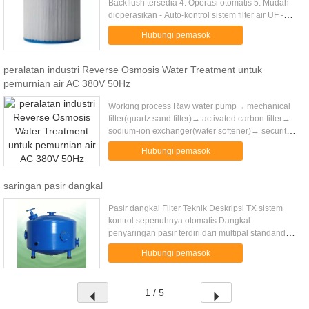
Backflush tersedia 4. Operasi otomatis 5. Mudah
dioperasikan - Auto-kontrol sistem filter air UF -
fitur: 1. Secara otomatis sistem kontrol membuat
Hubungi pemasok
kerja ...
peralatan industri Reverse Osmosis Water Treatment untuk
pemurnian air AC 380V 50Hz
Working process Raw water pump→ mechanical
filter(quartz sand filter)→ activated carbon filter→
sodium-ion exchanger(water softener)→ security
filter→ high pressure pump →Reverse osmosis→
Hubungi pemasok
Ozone sterilizer (UV ....
saringan pasir dangkal
Pasir dangkal Filter Teknik Deskripsi TX sistem
kontrol sepenuhnya otomatis Dangkal
penyaringan pasir terdiri dari multipal standand
kecepatan tinggi silinder pasir yang ada beberapa
Hubungi pemasok
dirancang khusus resapan ...
1 / 5