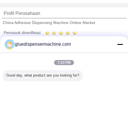
Profil Perusahaan
China Adhesive Dispensing Machine Online Market
Pemasok diverifikasi
Trust Seal
Verified Suplier
gluedispensermachine.com
Rumah
7:23 PM
Semua produk
Good day, what product are you looking for?
Tentang kita
Hubungi kami
Quote request suatu
Mengubah bahasa