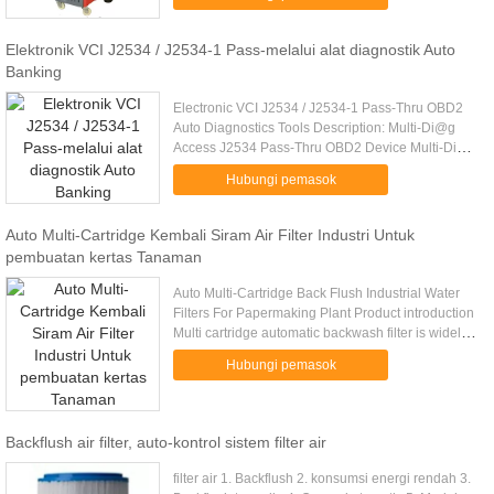
dapat diubah sepenuhnya dalam ...
Elektronik VCI J2534 / J2534-1 Pass-melalui alat diagnostik Auto
Banking
Electronic VCI J2534 / J2534-1 Pass-Thru OBD2
Auto Diagnostics Tools Description: Multi-Di@g
Access J2534 Pass-Thru OBD2 Device Multi-Di@g
Access J2534 Pass-Thru OBD2 Device is 100%
Hubungi pemasok
percent compatible with ...
Auto Multi-Cartridge Kembali Siram Air Filter Industri Untuk
pembuatan kertas Tanaman
Auto Multi-Cartridge Back Flush Industrial Water
Filters For Papermaking Plant Product introduction
Multi cartridge automatic backwash filter is widely
used in a variety of water supply systems, process
Hubungi pemasok
water ....
Backflush air filter, auto-kontrol sistem filter air
filter air 1. Backflush 2. konsumsi energi rendah 3.