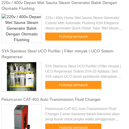
220v / 400v Depan Wet Sauna Steam Generator Balok Dengan
Otomatis Flushing
220v / 400v Home Wet Sauna Steam Generator
Cuboid With Automatic Flushing KSA Elegance
steam generator Quick Detail: Type: Wet Steam
Sauna control panel: digital and optional Power
Hubungi pemasok
output: 7.0kw voltage: 220V.....
SYA Stainless Steel UCO Purifier | Filter minyak | UCO Sistem
Regenerasi
SYA Stainless Steel UCO Purifier | Filter minyak |
UCO Regenerasi Sistem SYA-20 Aplikasi: Seri
SYA vakum UCO mesin pembersih diterapkan
untuk memulihkan dan memurnikan berbagai
Hubungi pemasok
presisi tinggi UCO, seperti semua ...
Peluncuran CAT-401 Auto Transmission Fluid Changer
Peluncuran CAT-401 Auto Transmission Fluid
Changer Cairan transmisi dalam transmisi akan
pergi buruk untuk jangka waktu penggunaan
transmisi otomatis. Jika cairan transmisi tidak
Hubungi pemasok