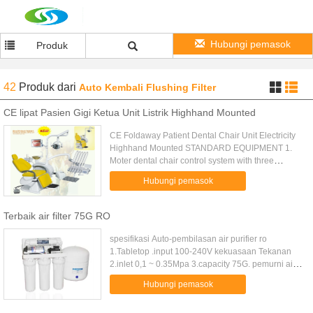
Hubungi pemasok
Produk
42
Produk
dari
Auto Kembali Flushing Filter
CE lipat Pasien Gigi Ketua Unit Listrik Highhand Mounted
CE Foldaway Patient Dental Chair Unit Electricity
Highhand Mounted STANDARD EQUIPMENT 1.
Moter dental chair control system with three
memory and inter-lock set 2. Foldaway patient
Hubungi pemasok
chair synchronized movement of ...
Terbaik air filter 75G RO
spesifikasi Auto-pembilasan air purifier ro
1.Tabletop .input 100-240V kekuasaan Tekanan
2.inlet 0,1 ~ 0.35Mpa 3.capacity 75G. pemurni air
ro 1.Tabletop .input 100-240V kekuasaan Tekanan
Hubungi pemasok
2.inlet 0,1 ~ 0.35Mpa 3...