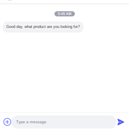
Casa
5:45 AM
Todos os Produtos
Good day, what product are you looking for?
Mapa do Site
Fale Conosco
Pedir um orçamento
Mude a língua
Local completo
Copyright © 2015 - 2026 China Adhesive Dispensing Machine Online
Market.
All rights reserved.
Developed by
ECER