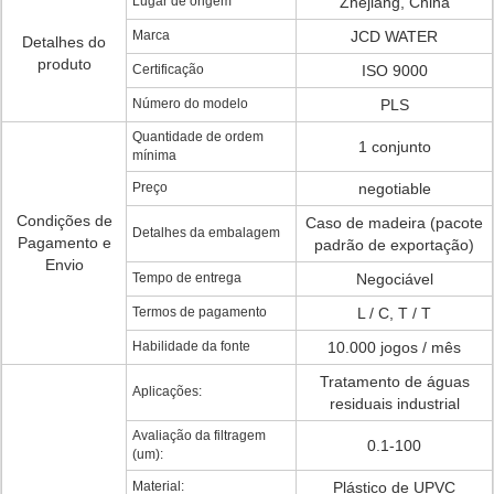
Lugar de origem
Zhejiang, China
Marca
JCD WATER
Detalhes do
produto
Certificação
ISO 9000
Número do modelo
PLS
Quantidade de ordem
1 conjunto
mínima
Preço
negotiable
Condições de
Caso de madeira (pacote
Detalhes da embalagem
Pagamento e
padrão de exportação)
Envio
Tempo de entrega
Negociável
Termos de pagamento
L / C, T / T
Habilidade da fonte
10.000 jogos / mês
Tratamento de águas
Aplicações:
residuais industrial
Avaliação da filtragem
0.1-100
(um):
Material:
Plástico de UPVC