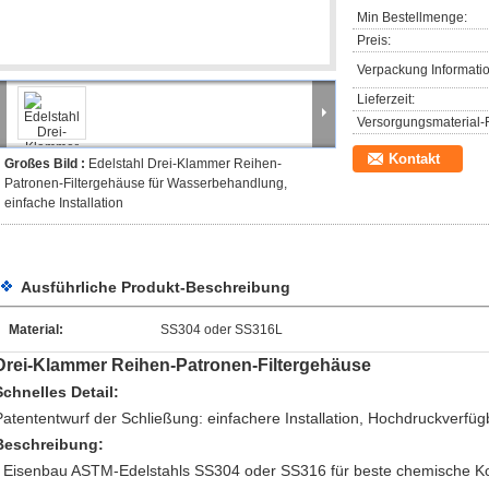
Min Bestellmenge:
Preis:
Verpackung Informati
Lieferzeit:
Versorgungsmaterial-F
Kontakt
Großes Bild :
Edelstahl Drei-Klammer Reihen-
Patronen-Filtergehäuse für Wasserbehandlung,
einfache Installation
Ausführliche Produkt-Beschreibung
Material:
SS304 oder SS316L
Drei-Klammer Reihen-Patronen-Filtergehäuse
Schnelles Detail:
Patententwurf der Schließung: einfachere Installation, Hochdruckverfü
Beschreibung:
- Eisenbau ASTM-Edelstahls SS304 oder SS316 für beste chemische Komp