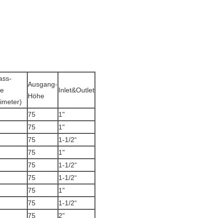
ass-
Ausgang-
e
Inlet&Outlet
Höhe
limeter)
75
1"
75
1"
75
1-1/2“
75
1"
75
1-1/2“
75
1-1/2“
75
1"
75
1-1/2“
75
2"