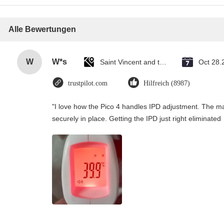
Alle Bewertungen
W
W*s
Saint Vincent and the Grenadines
Oct 28.
trustpilot.com
Hilfreich (8987)
"I love how the Pico 4 handles IPD adjustment. The manu
securely in place. Getting the IPD just right eliminate