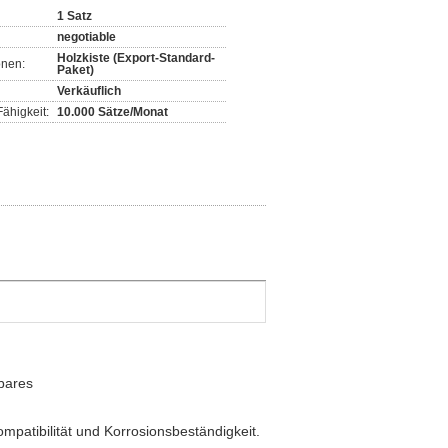
1 Satz
negotiable
Holzkiste (Export-Standard-
onen:
Paket)
Verkäuflich
ähigkeit:
10.000 Sätze/Monat
gbares
atibilität und Korrosionsbeständigkeit.