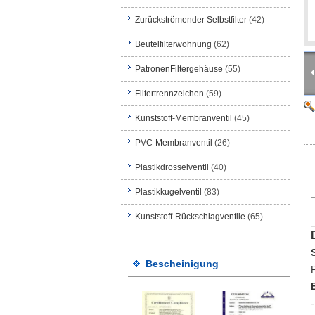
Zurückströmender Selbstfilter
(42)
Beutelfilterwohnung
(62)
PatronenFiltergehäuse
(55)
Filtertrennzeichen
(59)
Kunststoff-Membranventil
(45)
PVC-Membranventil
(26)
Plastikdrosselventil
(40)
Plastikkugelventil
(83)
Kunststoff-Rückschlagventile
(65)
Bescheinigung