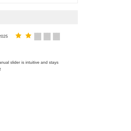
2025
al slider is intuitive and stays
d！