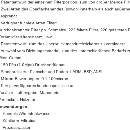
- Patententwurf der einzelnen Filterposition, zum von großer Menge Filte
- Zwei Arten des Oberflächenendes (sowohl innerhalb als auch außerhal
gesprengt
 Verfügbar für viele Arten Filter:
Durchgebrannter Filter pp. Schmelze, 222 faltete Filter, 226 gefalteten
eramikfilterfiltereinsatz, usw.;
- Patententwurf, zum des Überbrückungsdurchsickerns zu verhindern.
- Auswahl vom Dichtungsmaterial, zum des unterschiedlichen Bedarfs 
Viton-Gummi;
- 150 P/in (1.0Mpa) Druck verfügbar
- Standardisierte Flansche und Faden: LÄRM, BSP, ANSI
- Mikron-Bewertungen: 0.1-100micron
- Fertigt verfügbares kundenspezifisch an.
Zusätze: Luftfreigabe, Manometer
Verpacken: Holzetui
Anwendungen:
Handels-/Wohntrinkwasser
Kühlturm-Filtration
Prozesswasser