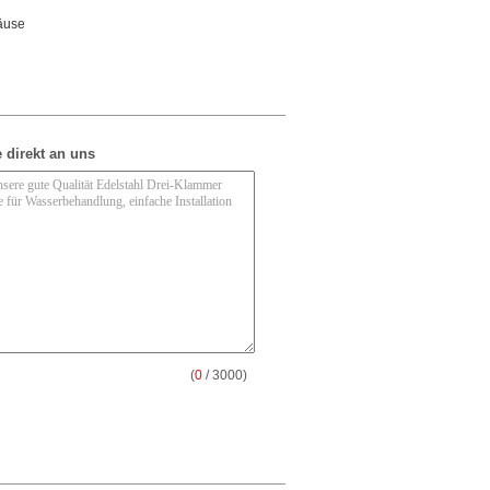
äuse
 direkt an uns
(
0
/ 3000)