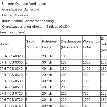
Umkehr-Osmose-Vorfiltration
Grundwasser-Sanierung
Gebrauchswasser
Industrieabfall-Wasserbehandlung
Grundwasser unter direktem Einfluss (GUDI)
Spezifikationen:
Einl
No.of-
Patronen-
Durchmesser
Wohnungs-
Modell
Höh
Patrone
Länge
(Millimeter)
Höhe
(Mil
CFH-TCS-0320
3
20inch
180
750
180
CFH-TCS-0330
3
30inch
180
1000
180
CFH-TCS-0340
3
40inch
180
1400
180
CFH-TCS-0520
5
20inch
200
750
180
CFH-TCS-0530
5
30inch
200
1000
180
CFH-TCS-0540
5
40inch
200
1400
180
CFH-TCS-0720
7
20inch
220
750
180
CFH-TCS-0730
7
30inch
220
1000
180
CFH-TCS-0740
7
40inch
220
1400
180