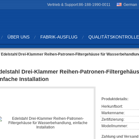
Vertrieb & Support:
86-188-1990-0011
German
ÜBER UNS
FABRIK-AUSFLUG
QUALITÄTSKONTROLLE
Edelstahl Drei-Klammer Reihen-Patronen-Filtergehäuse für Wasserbehandlung, 
delstahl Drei-Klammer Reihen-Patronen-Filtergehäu
infache Installation
Produktdetails:
Herkunftsort:
Markenname:
Zertifizierung:
Modellnummer:
Zahlung und Versan