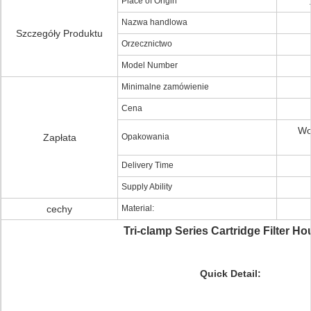
Place of Origin
Nazwa handlowa
Szczegóły Produktu
Orzecznictwo
Model Number
Minimalne zamówienie
Cena
Wo
Zapłata
Opakowania
Delivery Time
Supply Ability
cechy
Material:
Tri-clamp Series Cartridge Filter Ho
Quick Detail: