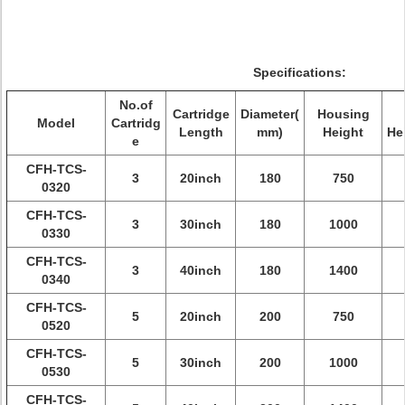
Specifications:
No.of
Cartridge
Diameter(
Housing
Model
Cartridg
Length
mm)
Height
He
e
CFH-TCS-
3
20inch
180
750
0320
CFH-TCS-
3
30inch
180
1000
0330
CFH-TCS-
3
40inch
180
1400
0340
CFH-TCS-
5
20inch
200
750
0520
CFH-TCS-
5
30inch
200
1000
0530
CFH-TCS-