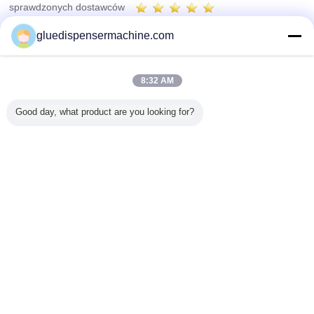
sprawdzonych dostawców
Trust Seal
Verified Suplier
gluedispensermachine.com
Dom
8:32 AM
Wszystkie produkty
Good day, what product are you looking for?
O nas
Skontaktuj się z nami
Poprosić o wycenę
Zmień język
pełne strony
Copyright © 2015 - 2026 China Adhesive Dispensing Machine Online