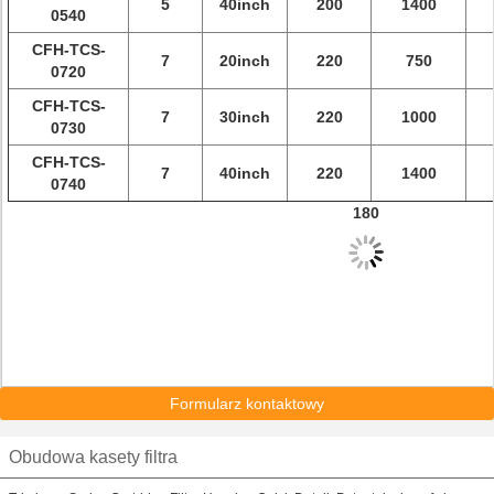
5
40inch
200
1400
0540
CFH-TCS-
7
20inch
220
750
0720
CFH-TCS-
7
30inch
220
1000
0730
CFH-TCS-
7
40inch
220
1400
0740
180
Formularz kontaktowy
Obudowa kasety filtra