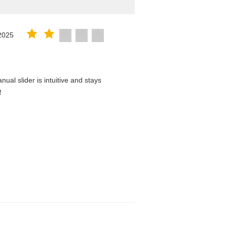
2025
al slider is intuitive and stays
d！