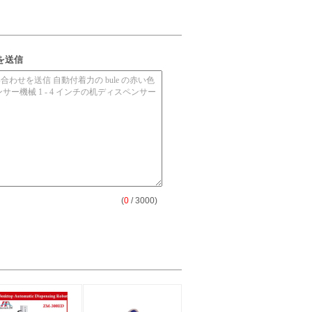
を送信
(
0
/ 3000)