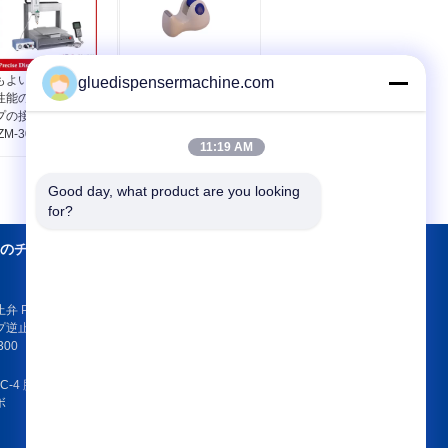
もよい提供を用いる
自動付着力の bule の赤
gluedispensermachine.com
性能の自動デスクト
い色のガム・テープ デ
プの接着剤の分配機
ィスペンサー機械 1 - 4
ZM-300ED
インチの机ディスペン
11:19 AM
サー
Good day, what product are you looking 
for?
のチェック バル
私達に連絡しな
さい
弁 PVDF のプラス
止弁 H41F-
私達に連絡しなさ
300
い
引用を要求しなさ
C-4 脈拍の電磁弁、
い
ボ
E-Mail