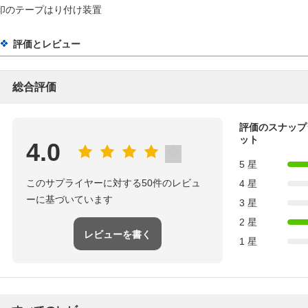
印のテープはり付け装置
評価とレビュー
総合評価
評価のスナップ
ット
4.0
5 星
このサプライヤーに対する50件のレビュ
4 星
ーに基づいています
3 星
2 星
レビューを書く
1 星