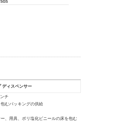
SGS
 ディスペンサー
インチ
を包むパッキングの供給
サー、用具、ポリ塩化ビニールの床を包む