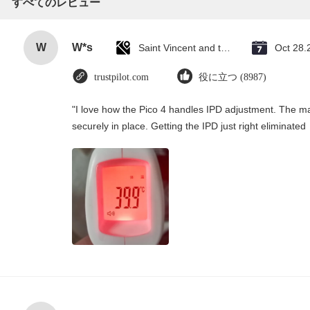
すべてのレビュー
W
W*s
Saint Vincent and the Grenadines
Oct 28.
trustpilot.com
役に立つ (8987)
"I love how the Pico 4 handles IPD adjustment. The manu
securely in place. Getting the IPD just right eliminate