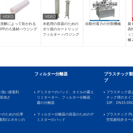
溶解によって吹かれる
水処理の容器のための
自動付着力の分類機械
最
PPのろ過材ハウジング
ポリ袋のカートリッジ
高
フィルター ハウジング
ッ
械 
フィルター分離器
プラスチック製
ブ
用的な強い接着剤
デミスターのパッド、オイルの霧エ
プラスチック逆止
引張強さ
リミネーター、フィルター分離器、
チック球のタイプ逆
霧の分離器
10F、DN15-DN
カーのための伝導
フィルター分離器の容器のためのデ
プラスチック PL
接着剤/エポキシの
ミスターのパッド
空気脈拍弁ター