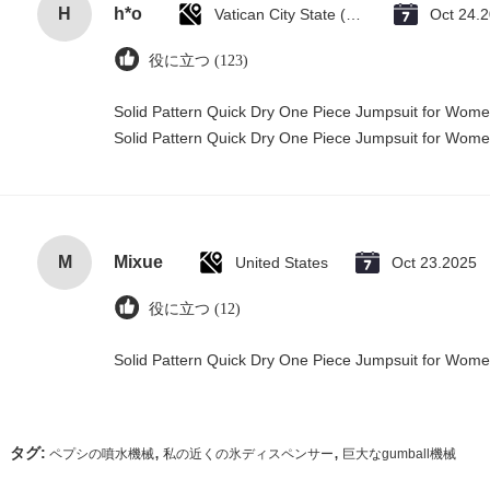
H
h*o
Vatican City State (Holy See)
Oct 24.
役に立つ (123)
Solid Pattern Quick Dry One Piece Jumpsuit for Wo
Solid Pattern Quick Dry One Piece Jumpsuit for Wo
M
Mixue
United States
Oct 23.2025
役に立つ (12)
Solid Pattern Quick Dry One Piece Jumpsuit for Wo
,
,
タグ:
ペプシの噴水機械
私の近くの氷ディスペンサー
巨大なgumball機械