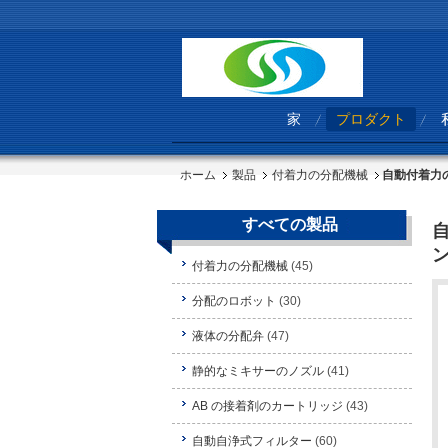
家
プロダクト
ホーム
製品
付着力の分配機械
自動付着力の
すべての製品
自
付着力の分配機械
(45)
分配のロボット
(30)
液体の分配弁
(47)
静的なミキサーのノズル
(41)
AB の接着剤のカートリッジ
(43)
自動自浄式フィルター
(60)