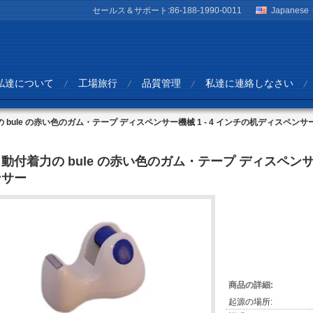
セールス＆サポート:
86-188-1990-0011
Japanese
私達について
工場旅行
品質管理
私達に連絡しなさい
 bule の赤い色のガム・テープ ディスペンサー機械 1 - 4 インチの机ディスペンサ
動付着力の bule の赤い色のガム・テープ ディスペンサー
ンサー
商品の詳細:
起源の場所: