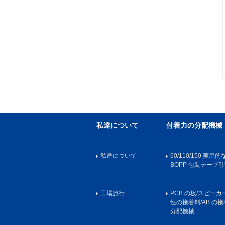
私達について
付着力の分配機械
私達について
60/110/150 実
BOPP 包装テープ
工場旅行
PCB の板/スピー
性の接着剤/AB の
分配機械