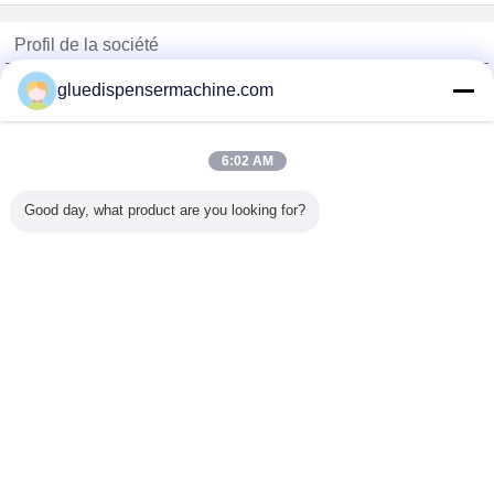
Profil de la société
China Adhesive Dispensing Machine Online Market
gluedispensermachine.com
Fournisseurs vérifié
Trust Seal
Verified Suplier
6:02 AM
Good day, what product are you looking for?
Accueil
Tous les produits
Au sujet de nous
Contactez-nous
Demande de soumission
Changez la langue