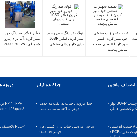
تصفیه تجهیزات صنعتی
فولاد ضد زنگ خودرو خود
فیلتر فولاد ضد زنگ خود
یه
خود تمیز کردن فیلتر
تمیز کردن فیلتر 10SR
تمیز کردن آب برای پترو
خودکار با V سیم صفحه
برای کاربردهای صنعتی
شیمیایی، 25 - 3000um
نمایش پیچیده
نصراف ماشین
جداکننده فیلتر
دریچه ه
60/110/150 قوی چسب BOPP نوار
جدا افزودنی حباب پد، نفت مه حذف،
حکام کششی عملی
فیلتر جداکننده، مه جداکننده
چسب رسانا / AB چسب اپوکسی
پد جدا افزودنی حباب برای کشتی های
PLC-4 پلاست
انصراف ماشین برای هیئت مدیره PCB /
فیلتر جدا کننده