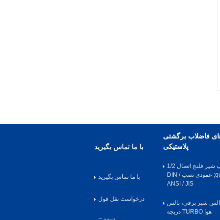
ای فاضلاب برگشتی
پلاستیکی
با ما تماس بگیرید
PP / FRPP توپ شیر فلنج اتصال 1/2
&quot;~ 12&quot; عمودی نصب DIN /
با ما تماس بگیرید
ANSI / JIS
درخواست نقل قول
یک پالس شیر برقی، پالس
هوا TURBO دریچه