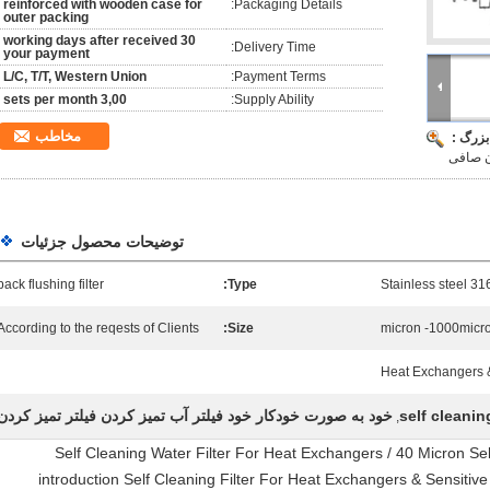
reinforced with wooden case for
Packaging Details:
outer packing
30 working days after received
Delivery Time:
your payment
L/C, T/T, Western Union
Payment Terms:
3,00 sets per month
Supply Ability:
مخاطب
بزرگ :
توضیحات محصول جزئیات
back flushing filter
Type:
Stainless steel 31
According to the reqests of Clients
Size:
Heat Exchangers &
self cleaning
خود به صورت خودکار خود فیلتر آب تمیز کردن فیلتر تمیز کردن
,
Self Cleaning Water Filter For Heat Exchangers / 40 Micron Sel
introduction Self Cleaning Filter For Heat Exchangers & Sensitiv