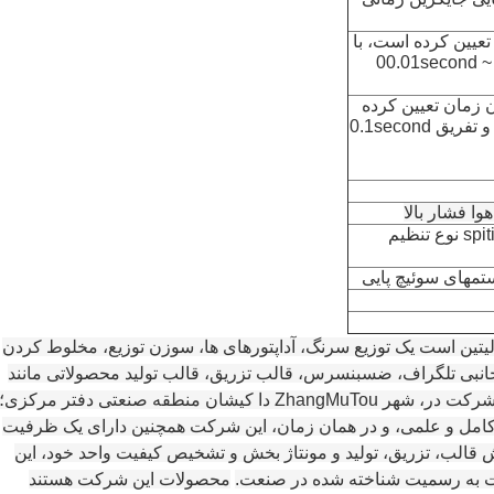
ن زمان تعیین کرده است، با
استفاده از پلاس و راه جمع و تفریق 00.01second ~
 DIP: نشان دادن زمان تعیین کرده
است، با استفاده از پلاس و راه جمع و تفریق 0.1second
ا فشار بالا
برنامه نویسی واحد برای راه spiting: 16 نوع تنظیم
تمهای سوئیچ پایی
تین است یک توزیع سرنگ، آداپتورهای ها، سوزن توزیع، مخلوط کردن
ازم جانبی تلگراف، ضسبنسرس، قالب تزریق، قالب تولید محصولاتی مانند
 شهر ZhangMuTou دا کیشان منطقه صنعتی دفتر مرکزی؛
مل و علمی، و در همان زمان، این شرکت همچنین دارای یک ظرفیت
وی، خود مستقل بخش R & D، بخش قالب، تزریق، تولید و مونتاژ بخش و تشخیص کیفیت واحد خود، این
به رسمیت شناخته شده در صنعت.
محصولات این شرکت هستند