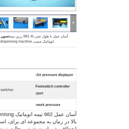
آسان عمل با طول عمر بالا 982 رزین نیمه
تصویر 
اتوماتیک چسب dispenisng macihne تلگراف
Air pressure displayer:
Footswitch controller
 switcher
port:
work pressure:
آسان عمل 982 نیمه اتوماتیک dispenisng رزین چسب macihne تلگراف
بالا در زمان به مجموعه ای برای، است
انعطاف پذیر است دستی، حالت نیمه ات