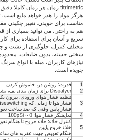
titrimetric زمان هر زمان کامل
هرگز مواد را هدر خواهد مایع است.
ت
مناسب برای جویدن.
تغییر چکیدن مقد
هم به راحتی.
می توانید بسیاری از ق
سریع و آسان برای استفاده برای کار،
مختلف کنترل، جلوگیری از نشت و چکی
سختی خسته، بدون ضایعات، محدوده ا
نیازهای کاربران، مبله با انواع سرن
جویده است.
1
قدرت: روشن در، خاموش کردن
2
Dispalyer برای زمان بندی تف، نشان دادن تنظیم زمان
تنظیم فشار هوای ورودی، بیرون ب
3
فشار هوا تا زمانی که clockwiseswitching، هوا
فشار پایین وقتی که ضد ساعت تعو
4
نمایشگر فشار هوا: 0 ~ 100pSi
کنترل خلاء: خلاء خروج تا هنگام ت
5
خلاء خروج پایین
هنگام تعویض جهت عقربه های ساع
دکمه تست: آن را می توانید سوئیچ پ