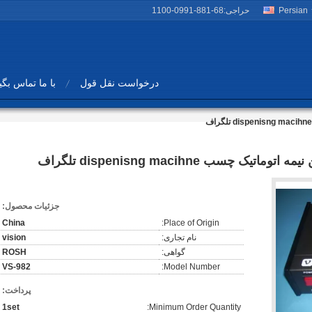
Persian
حراجی:
86-188-1990-0011
درخواست نقل قول
با ما تماس بگی
جزئیات محصول:
China
Place of Origin:
نام تجاری:
vision
گواهی:
ROSH
VS-982
Model Number:
پرداخت:
1set
Minimum Order Quantity: