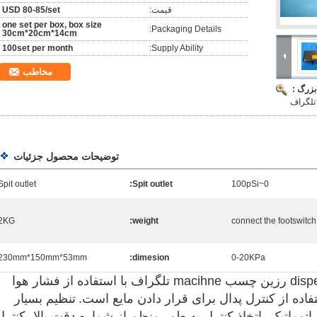
قیمت:
USD 80-85/set
one set per box, box size
Packaging Details:
30cm*20cm*14cm
100set per month
Supply Ability:
مخاطب
بزرگ :
توضیحات محصول جزئیات
Spit outlet
Spit outlet:
0~100pSi
2KG
weight:
connect the footswitch
230mm*150mm*53mm
dimesion:
0-20KPa
با استفاده از فشار هوا
فاده از کنترل پدال برای قرار دادن مایع است.
تنظیم بسیار
وماتیک، اتخاذ کنترل به طور منظم از شماره دقت بالا، کنترل