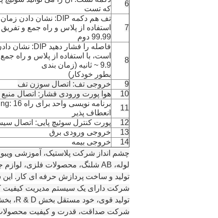
6
که تست
تف هم دکمه DIP: نشان داد
7
99.99 دوم
فاصله را فشار دهید
8
~ 9.9 ثانیه (زمان بندی
بطور خودکار)
9
خروجی تف: اتصال سوزن تف
10
هوا پورت ورودی فشار: اتصال منبع هو
11
انعطاف پذیر
12
پورت کنترل سوئیچ پایی: اتصال سیس
13
خروجی ورودی برق
14
خروجی
بیمه
چشم انداز شرکت پلاستیک، آموزشی ویبولی
لوله، AB شلنگ، محصولات فلزی، لو
تولید و ساخت پردازش حرفه ای کار.
این شرکت در،
شرکت دارای یک سیستم مدیریت کیفیت کا
تولید ق
شرکت صداقت، قدرت و کیفیت محصولات 