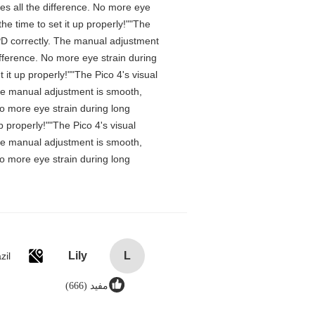
es all the difference. No more eye
he time to set it up properly!""The
e IPD correctly. The manual adjustment
ifference. No more eye strain during
it up properly!""The Pico 4's visual
 The manual adjustment is smooth,
No more eye strain during long
 properly!""The Pico 4's visual
 The manual adjustment is smooth,
No more eye strain during long
Lily
L
zil
مفید (666)