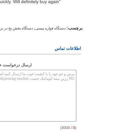
"Great value for money. Works perfectly and arrived quickly. Will definitely buy again."
,
برچسب:
دستگاه فواره پپسی
دستگاه پخش یخ در نز
اطلاعات تماس
ارسال درخواست خود
/ 3000)
0
(