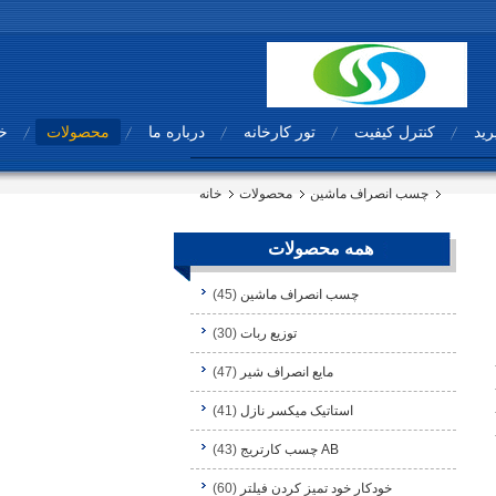
رید
کنترل کیفیت
تور کارخانه
درباره ما
محصولات
خا
چسب انصراف ماشین
محصولات
خانه
همه محصولات
چسب انصراف ماشین
(45)
توزیع ربات
(30)
مایع انصراف شیر
(47)
استاتیک میکسر نازل
(41)
AB چسب کارتریج
(43)
خودکار خود تمیز کردن فیلتر
(60)