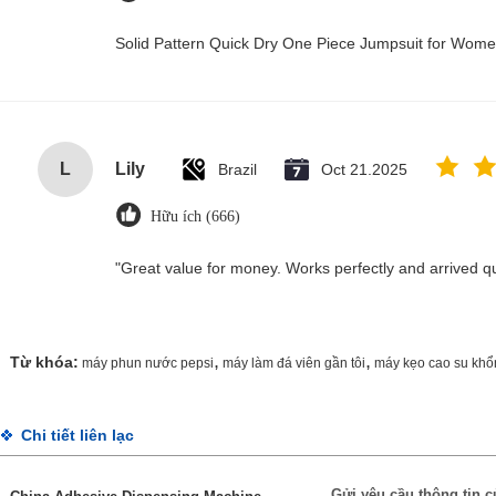
Solid Pattern Quick Dry One Piece Jumpsuit for Wo
L
Lily
Brazil
Oct 21.2025
Hữu ích (666)
"Great value for money. Works perfectly and arrived quic
,
,
Từ khóa:
máy phun nước pepsi
máy làm đá viên gần tôi
máy kẹo cao su khổ
Chi tiết liên lạc
Gửi yêu cầu thông tin c