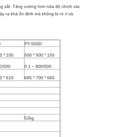
ng sắt, Tăng cường hơn nữa độ chính xác
ảy ra khá ổn định mà không bị rò rỉ và
D
PY-550D
0 * 100
500 * 500 * 150
00/500
0.1 ~ 800/500
0 * 610
685 * 700 * 660
52kg