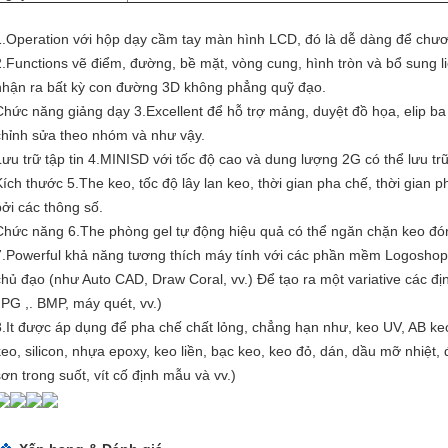
1.Operation với hộp dạy cầm tay màn hình LCD, đó là dễ dàng để chươn
2.Functions vẽ điểm, đường, bề mặt, vòng cung, hình tròn và bổ sung 
nhận ra bất kỳ con đường 3D không phẳng quỹ đạo.
Chức năng giảng dạy 3.Excellent để hỗ trợ mảng, duyệt đồ họa, elip ba
chỉnh sửa theo nhóm và như vậy.
Lưu trữ tập tin 4.MINISD với tốc độ cao và dung lượng 2G có thể lưu trữ 
Kích thước 5.The keo, tốc độ lây lan keo, thời gian pha chế, thời gian 
bởi các thông số.
Chức năng 6.The phòng gel tự động hiệu quả có thể ngăn chặn keo đón
7.Powerful khả năng tương thích máy tính với các phần mềm Logoshop
chủ đạo (như Auto CAD, Draw Coral, vv.) Để tạo ra một variative các định
JPG ,. BMP, máy quét, vv.)
8.It được áp dụng để pha chế chất lỏng, chẳng hạn như, keo UV, AB ke
keo, silicon, nhựa epoxy, keo liền, bạc keo, keo đỏ, dán, dầu mỡ nhiệt,
sơn trong suốt, vít cố định mẫu và vv.)