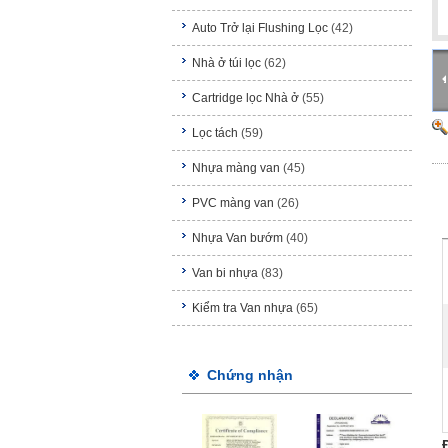
Auto Trở lại Flushing Lọc
(42)
Nhà ở túi lọc
(62)
Cartridge lọc Nhà ở
(55)
Lọc tách
(59)
Nhựa màng van
(45)
PVC màng van
(26)
Nhựa Van bướm
(40)
Van bi nhựa
(83)
Kiểm tra Van nhựa
(65)
Chứng nhận