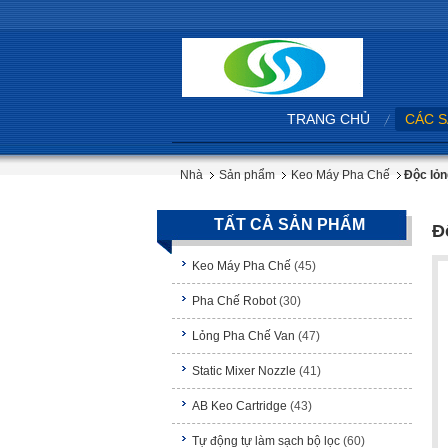
TRANG CHỦ
CÁC 
Nhà
Sản phẩm
Keo Máy Pha Chế
Độc lỏn
TẤT CẢ SẢN PHẨM
Đ
Keo Máy Pha Chế
(45)
Pha Chế Robot
(30)
Lỏng Pha Chế Van
(47)
Static Mixer Nozzle
(41)
AB Keo Cartridge
(43)
Tự động tự làm sạch bộ lọc
(60)