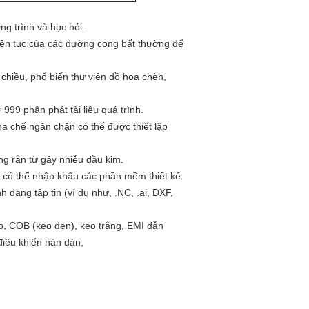
g trình và học hỏi.
liên tục của các đường cong bất thường để
 chiều, phổ biến thư viện đồ họa chèn,
999 phân phát tài liệu quá trình.
pha chế ngăn chặn có thể được thiết lập
g rắn từ gây nhiễu đầu kim.
 có thể nhập khẩu các phần mềm thiết kế
 dạng tập tin (ví dụ như, .NC, .ai, DXF,
o, COB (keo đen), keo trắng, EMI dẫn
 điều khiển hàn dán,