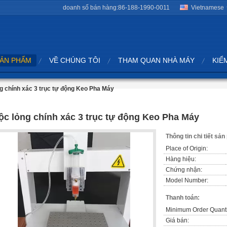
doanh số bán hàng:
86-188-1990-0011
Vietnamese
SẢN PHẨM
VỀ CHÚNG TÔI
THAM QUAN NHÀ MÁY
KIỂ
g chính xác 3 trục tự động Keo Pha Máy
ộc lỏng chính xác 3 trục tự động Keo Pha Máy
Thông tin chi tiết sả
Place of Origin:
Hàng hiệu:
Chứng nhận:
Model Number:
Thanh toán:
Minimum Order Quanti
Giá bán: