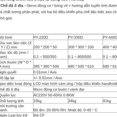
Chế độ ổ đĩa
--Servo động cơ / bóng vít + hướng dẫn tuyến tính đườ
và chất lượng phân phát, với hai bộ điều khiển pha chế đặc biệt, keo ch
nhỏ giọt.
Mô hình
PY-220D
PY-330D
PY-440
Khu vực làm việc (X
/ Y / Z) mm
200 * 200 * 50
300 * 300 * 100
400 * 40
Max.
tốc độ (mm /
xem)
0.1 ~ 500/350
0.1 ~ 800/500
0.1 ~ 8
Kích thước (W * D *
H mm)
385 * 380 * 500
485 * 505 * 610
585 * 61
Nghị quyết
0.01mm / Axis
Độ lặp lại
+/- 0.01mm / Axis
giao diện hoạt động
LCD màn hình cảm ứng / hộp điều khiển handhold
chế độ ổ đĩa
Micro động cơ bước / vành đai
Quyền lực
AC220V 50-60Hz 0.8KW
Khối lượng tịnh
23kg
34kg
41kg
môi trường vận
hành
Độ ẩm: 20-90% RH, Nhiệt độ: 0-40 ° C
Ngày Loại lưu trữ
thẻ CF