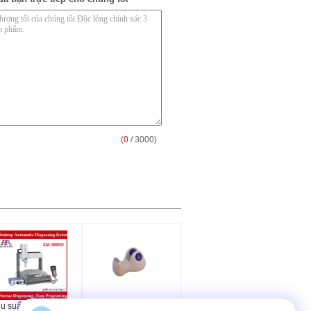
(
0
/ 3000)
u suất cao tự động
dính bule tự động màu