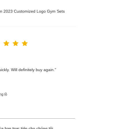
men 2023 Customized Logo Gym Sets
kly. Will definitely buy again."
ng lồ
ủa bạn trực tiếp cho chúng tôi