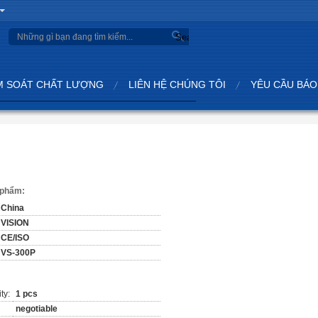
Search
M SOÁT CHẤT LƯỢNG
LIÊN HỆ CHÚNG TÔI
YÊU CẦU BÁO
n phẩm:
China
VISION
CE/ISO
VS-300P
ty:
1 pcs
negotiable