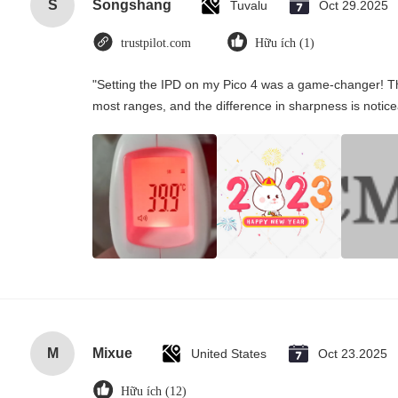
S
Songshang
Tuvalu
Oct 29.2025
trustpilot.com
Hữu ích (1)
"Setting the IPD on my Pico 4 was a game-changer! Th
most ranges, and the difference in sharpness is notice
M
Mixue
United States
Oct 23.2025
Hữu ích (12)