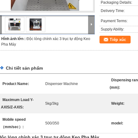
Packaging Details:
Delivery Time:
Payment Terms:
Supply Ability:
Hình ảnh lớn :
Độc lỏng chính xác 3 trục tự động Keo
Tiếp xúc
Pha Máy
Chi tiết sản phẩm
Dispensing ran
Product Name:
Dispenser Machine
(mm):
Maximum Load Y-
5kg/3kg
Weight:
AXIS/Z-AXIS:
Mobile speed
500/350
model:
（mm/sec）:
Độc lỏng chính xác 3 trục tự động Keo Pha Máy