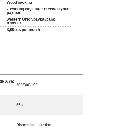
Wood packing
7 working days after received your
payment
western Union/paypal/bank
transfer
3,00pcs per month
ge X/Y/Z
300/300/100
65kg
Dispensing machine