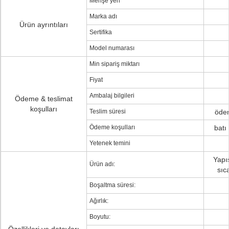
Menşe yeri
Marka adı
Ürün ayrıntıları
Sertifika
Model numarası
Min sipariş miktarı
Fiyat
Ambalaj bilgileri
Ödeme & teslimat
koşulları
Teslim süresi
ödem
Ödeme koşulları
batı 
Yetenek temini
Yapı
Ürün adı:
sıc
Boşaltma süresi:
Ağırlık:
Boyutu: