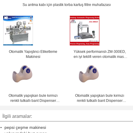
Su arıtma kabı için plastik torba kartuş filtre muhafazası
Otomatik Yapıştırıcı Etiketleme
Yüksek performanslı ZM-300ED,
Makinesi
en iyi teklifi veren otomatik masa
üstü tutkal dağıtma makinesi
Otomatik yapışkan bule kırmızı
Otomatik yapışkan bule kırmızı
renkli tutkallı bant Dispenser
renkli tutkallı bant Dispenser
makinesi 1 - 4 inç masa dağıtıcısı
makinesi 1 - 4 inç masa dağıtıcısı
İlgili aramalar:
pepsi çeşme makinesi