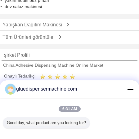
yakınımdaki buz pınarı
dev sakız makinesi
Yapışkan Dağıtım Makinesi
Tüm Ürünleri görüntüle
şirket Profili
China Adhesive Dispensing Machine Online Market
Onaylı Tedarikçi
Trust Seal
Verified Suplier
gluedispensermachine.com
Ana sayfa
6:31 AM
Tüm ürünler
Good day, what product are you looking for?
Hakkımızda