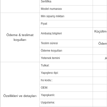
Sertifika
Model numarası
Min sipariş miktarı
Fiyat
Küçültme
Ambalaj bilgileri
Ödeme & teslimat
koşulları
Teslim süresi
Ödeme
Ödeme koşulları
Yetenek temini
A
Tutkal:
Yapıştırıcı tipi:
hs kodu::
OEM:
Yapışkanlı:
Özellikleri ve detayları
Uygulama: