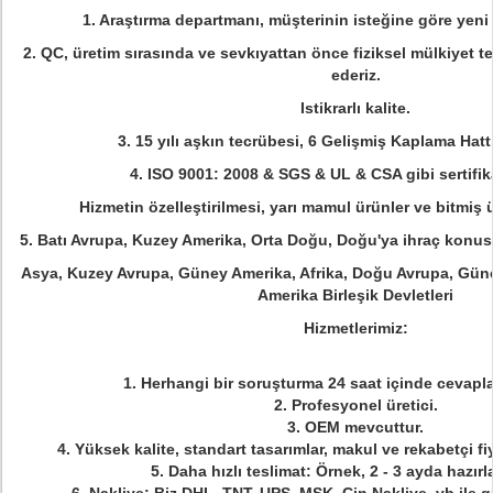
1. Araştırma departmanı, müşterinin isteğine göre yeni 
2. QC, üretim sırasında ve sevkıyattan önce fiziksel mülkiyet te
ederiz.
Istikrarlı kalite.
3. 15 yılı aşkın tecrübesi, 6 Gelişmiş Kaplama Hattı
4. ISO 9001: 2008 & SGS & UL & CSA gibi sertifika
Hizmetin özelleştirilmesi, yarı mamul ürünler ve bitmiş 
5. Batı Avrupa, Kuzey Amerika, Orta Doğu, Doğu'ya ihraç konus
Asya, Kuzey Avrupa, Güney Amerika, Afrika, Doğu Avrupa, Gü
Amerika Birleşik Devletleri
Hizmetlerimiz:
1. Herhangi bir soruşturma 24 saat içinde cevaplan
2. Profesyonel üretici.
3. OEM mevcuttur.
4. Yüksek kalite, standart tasarımlar, makul ve rekabetçi fiya
5. Daha hızlı teslimat: Örnek, 2 - 3 ayda hazırl