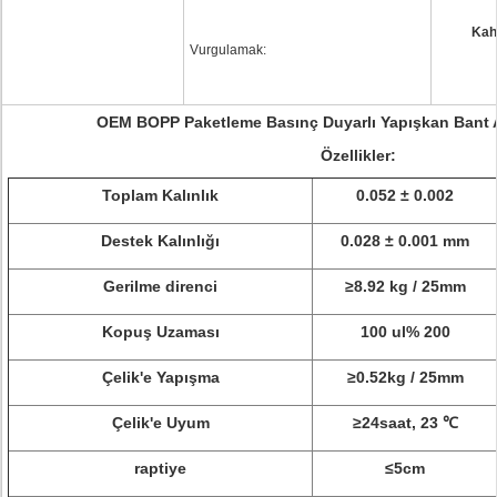
Kah
Vurgulamak:
OEM BOPP Paketleme Basınç Duyarlı Yapışkan Bant 
Özellikler:
Toplam Kalınlık
0.052 ± 0.002
Destek Kalınlığı
0.028 ± 0.001 mm
Gerilme direnci
≥8.92 kg / 25mm
Kopuş Uzaması
100 ul% 200
Çelik'e Yapışma
≥0.52kg / 25mm
Çelik'e Uyum
≥24saat, 23 ℃
raptiye
≤5cm