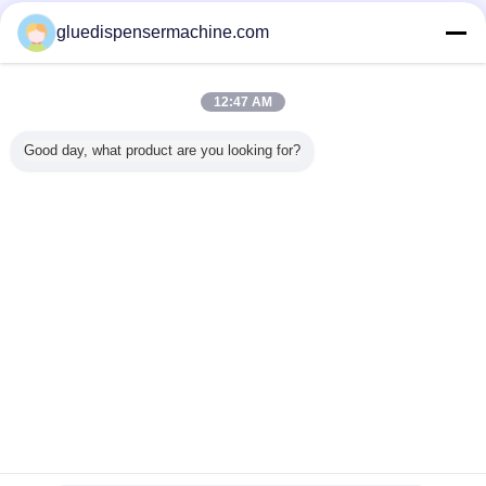
Trust Seal
Verified Suplier
gluedispensermachine.com
Ana sayfa
12:47 AM
Tüm ürünler
Good day, what product are you looking for?
Hakkımızda
Bize ulaşın
Teklif isteği
Dil değiştir
Tam Sitesi
Copyright © 2015 - 2026 China Adhesive Dispensing Machine Online
Market.