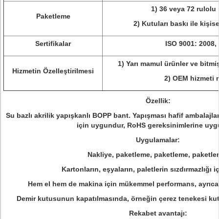
1) 36 veya 72 rulolu
Paketleme
2) Kutuları baskı ile kişis
Sertifikalar
ISO 9001: 2008,
1) Yarı mamul ürünler ve bitmiş
Hizmetin Özelleştirilmesi
2) OEM hizmeti 
Özellik:
Su bazlı akrilik yapışkanlı BOPP bant. Yapışması hafif ambalajl
için uygundur, RoHS gereksinimlerine uyg
Uygulamalar:
Nakliye, paketleme, paketleme, paketle
Kartonların, eşyaların, paletlerin sızdırmazlığı iç
Hem el hem de makina için mükemmel performans, ayrıca 
Demir kutusunun kapatılmasında, örneğin çerez tenekesi kutu
Rekabet avantajı: