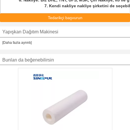
6. Nakliye: Biz DHL, TNT, UPS, MSK, Çin Nakliye, vb ile güç
7. Kendi nakliye nakliye şirketini de seçebil
Tedarikçi başvurun
Yapışkan Dağıtım Makinesi
[Daha fazla ayrıntı]
Bunları da beğenebilirsin