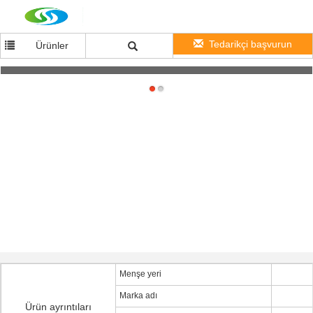
Tedarikçi başvurun
Ürünler
OEM BOPP Paketleme Basınç Duyarlı Yapışkan Bant Ambalajlama için
Menşe yeri
Marka adı
Ürün ayrıntıları