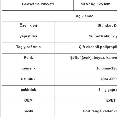
Gevşetme kuvveti
≤0.57 kg / 25 mm
Açıklama:
Özellikleri
Standart D
yapıştırıcı
Su bazlı akrilik 
Taşıyıcı / Arka
Çift eksenli poliprop
Renk
Şeffaf (açık), beyaz, kahve
genişlik
10.5mm-12
uzunluk
40m -60
çekirdek
3 "iç çapı 
OEM
EVET
baskı
Dört renge kadar ki