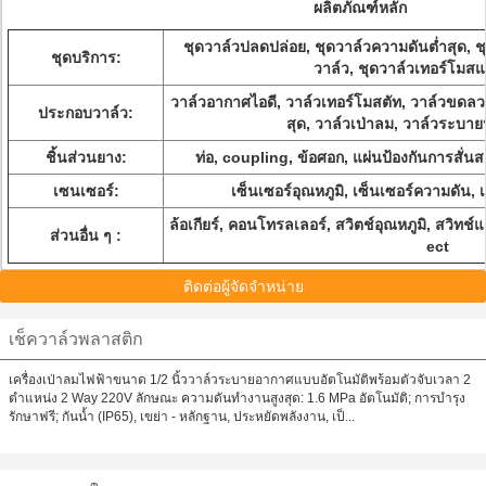
ผลิตภัณฑ์หลัก
ชุดวาล์วปลดปล่อย, ชุดวาล์วความดันต่ำสุด, ช
ชุดบริการ:
วาล์ว, ชุดวาล์วเทอร์โมสแ
วาล์วอากาศไอดี, วาล์วเทอร์โมสตัท, วาล์วขดลว
ประกอบวาล์ว:
สุด, วาล์วเป่าลม, วาล์วระบาย
ชิ้นส่วนยาง:
ท่อ, coupling, ข้อศอก, แผ่นป้องกันการสั่นสะเ
เซนเซอร์:
เซ็นเซอร์อุณหภูมิ, เซ็นเซอร์ความดัน, 
ล้อเกียร์, คอนโทรลเลอร์, สวิตช์อุณหภูมิ, สวิ
ส่วนอื่น ๆ :
ect
ติดต่อผู้จัดจำหน่าย
เช็ควาล์วพลาสติก
เครื่องเป่าลมไฟฟ้าขนาด 1/2 นิ้ววาล์วระบายอากาศแบบอัตโนมัติพร้อมตัวจับเวลา 2
ตำแหน่ง 2 Way 220V ลักษณะ ความดันทำงานสูงสุด: 1.6 MPa อัตโนมัติ; การบำรุง
รักษาฟรี; กันน้ำ (IP65), เขย่า - หลักฐาน, ประหยัดพลังงาน, เป็...