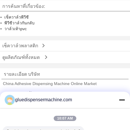
การค้นหาที่เกี่ยวข้อง:
เช็ควาล์วพีวีซี
พีวีซีวาล์วกันกลับ
วาล์วเท้าpvc
เช็ควาล์วพลาสติก
ดูผลิตภัณฑ์ทั้งหมด
รายละเอียด บริษัท
China Adhesive Dispensing Machine Online Market
ซัพพลายเออร์ที่ได้รับการยืนยัน
gluedispensermachine.com
Trust Seal
Verified Suplier
10:07 AM
บ้าน