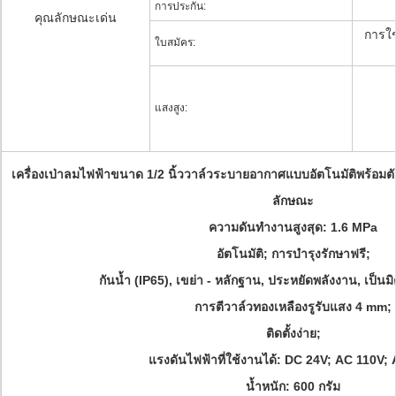
การประกัน:
คุณลักษณะเด่น
การใช
ใบสมัคร:
แสงสูง:
เครื่องเป่าลมไฟฟ้าขนาด 1/2 นิ้ววาล์วระบายอากาศแบบอัตโนมัติพร้อมต
ลักษณะ
ความดันทำงานสูงสุด: 1.6 MPa
อัตโนมัติ;
การบำรุงรักษาฟรี;
กันน้ำ (IP65), เขย่า - หลักฐาน, ประหยัดพลังงาน, เป็นมิ
การตีวาล์วทองเหลืองรูรับแสง 4 mm;
ติดตั้งง่าย;
แรงดันไฟฟ้าที่ใช้งานได้: DC 24V;
AC 110V;
น้ำหนัก: 600 กรัม