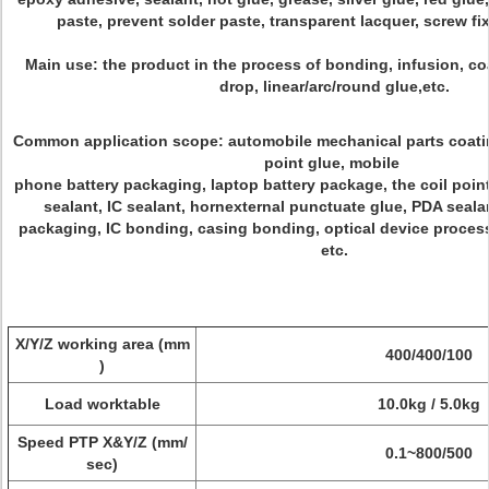
paste, prevent solder paste, transparent lacquer, screw fix
Main use: the product in the process of bonding, infusion, coat
drop, linear/arc/round glue,etc.
Common application scope: automobile mechanical parts coatin
point glue, mobile
phone battery packaging, laptop battery package, the coil poin
sealant, IC sealant, hornexternal punctuate glue, PDA seala
packaging, IC bonding, casing bonding, optical device process
etc.
X/Y/Z working area (mm
400/400/100
)
Load worktable
10.0kg / 5.0kg
Speed PTP X&Y/Z (mm/
0.1~800/500
sec)