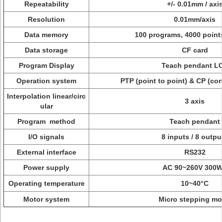
Repeatability
+/- 0.01mm / axi
Resolution
0.01mm/axis
Data memory
100 programs, 4000 point
Data storage
CF card
Program Display
Teach pendant L
Operation system
PTP (point to point) & CP (co
Interpolation linear/circ
3 axis
ular
Program method
Teach pendant
I/O signals
8 inputs / 8 outpu
External interface
RS232
Power supply
AC 90~260V 30
Operating temperature
10~40°C
Motor system
Micro stepping mo