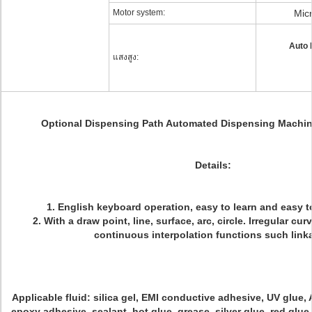
Motor system:
Mic
Auto 
แสงสูง:
Optional Dispensing Path Automated Dispensing Machi
Details:
1. English keyboard operation, easy to learn and easy 
2. With a draw point, line, surface, arc, circle. Irregular cu
continuous interpolation functions such lin
Applicable fluid: silica gel, EMI conductive adhesive, UV glue, 
epoxy adhesive, sealant, hot glue, grease, silver glue, red glue