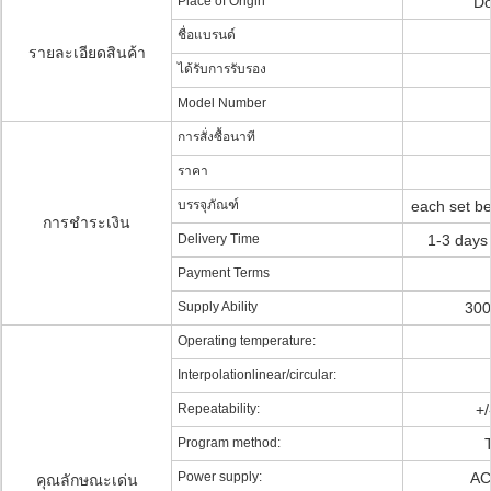
Place of Origin
Do
ชื่อแบรนด์
รายละเอียดสินค้า
ได้รับการรับรอง
Model Number
การสั่งซื้อนาที
ราคา
บรรจุภัณฑ์
each set b
การชำระเงิน
Delivery Time
1-3 days
Payment Terms
Supply Ability
300
Operating temperature:
Interpolationlinear/circular:
Repeatability:
+/
Program method:
Power supply:
AC
คุณลักษณะเด่น