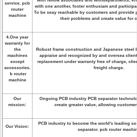
with fellow associates and withdepartments, ef
service. pcb
with one another, foster enthusiam and participa
router
To be seay reachable by customers and provide p
machine
their problems and create value for 
4.One year
warranty for
the
Robust frame construction and Japanese steel 
machines
appraise and recognized by and oversea clients
except
replacement under warranty free of charge, clie
accessories.
freight charge.
b router
machine
Our
Ongoing PCB industry PCB separator technolog
mission:
create greater value, allowing custome
PCB industry to become the world's leading so
Our Vision:
separator. pcb router machi