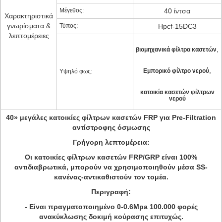
Μέγεθος:
40 ίντσα
Χαρακτηριστικά
γνωρίσματα &
Τύπος:
Hpcf-15DC3
λεπτομέρειες
,
βιομηχανικά φίλτρα κασετών
,
Εμπορικό φίλτρο νερού
Υψηλό φως:
κατοικία κασετών φίλτρων
νερού
40» μεγάλες κατοικίες φίλτρων κασετών FRP για Pre-Filtration
αντίστροφης όσμωσης
Γρήγορη λεπτομέρεια:
Οι κατοικίες φίλτρων κασετών FRP/GRP είναι 100%
αντιδιαβρωτικά, μπορούν να χρησιμοποιηθούν μέσα SS-
κανένας-αντικαθιστούν τον τομέα.
Περιγραφή:
- Είναι πραγματοποιημένο 0-0.6Mpa 100.000 φορές
ανακύκλωσης δοκιμή κούρασης επιτυχώς.