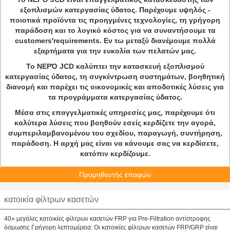
εξοπλισμών κατεργασίας ύδατος. Παρέχουμε υψηλός -
ποιοτικά προϊόντα τις προηγμένες τεχνολογίες, τη γρήγορη
παράδοση και το λογικό κόστος για να συναντήσουμε τα
customers'requirements. Εν τω μεταξύ διανέμουμε πολλά
εξαρτήματα για την ευκολία των πελατών μας.
Το ΝΕΡΌ JCD καλύπτει την κατασκευή εξοπλισμού
κατεργασίας ύδατος, τη συγκέντρωση συστημάτων, βοηθητική
διανομή και παρέχει τις οικονομικές και αποδοτικές λύσεις για
τα προγράμματα κατεργασίας ύδατος.
Μέσα στις επαγγελματικές υπηρεσίες μας, παρέχουμε ότι
καλύτερα λύσεις που βοηθούν εσείς κερδίζετε την αγορά,
συμπεριλαμβανομένου του σχεδίου, παραγωγή, συντήρηση,
παράδοση. Η αρχή μας είναι να κάνουμε σας να κερδίσετε,
κατόπιν κερδίζουμε.
Προμηθευτής επαφών
κατοικία φίλτρων κασετών
40» μεγάλες κατοικίες φίλτρων κασετών FRP για Pre-Filtration αντίστροφης
όσμωσης Γρήγορη λεπτομέρεια: Οι κατοικίες φίλτρων κασετών FRP/GRP είναι