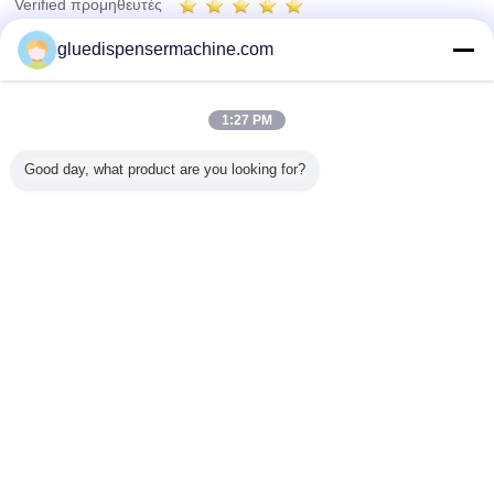
Verified προμηθευτές
Trust Seal
Verified Suplier
gluedispensermachine.com
Σπίτι
1:27 PM
Όλα τα Προϊόντα
Good day, what product are you looking for?
Περίπου εμείς
επαφή
Αίτηση κράτησης
Γλώσσα αλλαγής
Πλήρης περιοχή
Copyright © 2015 - 2026 China Adhesive Dispensing Machine Online