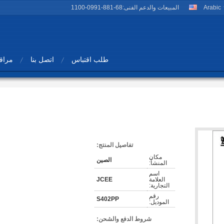
Arabic
المبيعات والدعم الفنى:
86-188-1990-0011
طلب اقتباس
اتصل بنا
مراقب
تفاصيل المنتج:
مكان
الصين
المنشأ:
اسم
العلامة
JCEE
التجارية:
رقم
S402PP
الموديل:
شروط الدفع والشحن: