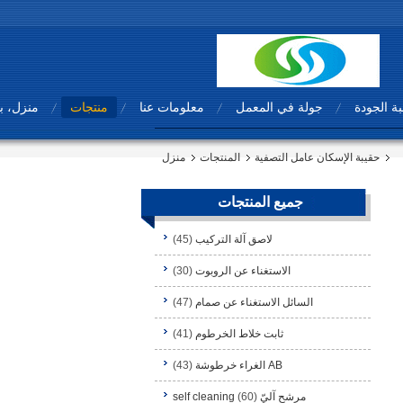
ة الجودة
جولة في المعمل
معلومات عنا
منتجات
منزل، ب
حقيبة الإسكان عامل التصفية
المنتجات
منزل
جميع المنتجات
لاصق آلة التركيب
(45)
الاستغناء عن الروبوت
(30)
السائل الاستغناء عن صمام
(47)
ثابت خلاط الخرطوم
(41)
AB الغراء خرطوشة
(43)
مرشح آليّ self cleaning
(60)