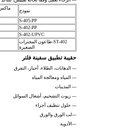
نموذج
S-405-PP
S-402-PP
S-402-UPVC
ST-402-طاعون المجترات
الصغيرة
حقيبة تطبيق سفينة فلتر
--- الدهانات، الطلاء، أحبار، التفرق
--- المياه ومعالجة المياه
--- المذيبات
--- زيوت التشحيم، أشغال السوائل
--- حلول تنظيف أجزاء
---لب الورق والورق
---الأدوية