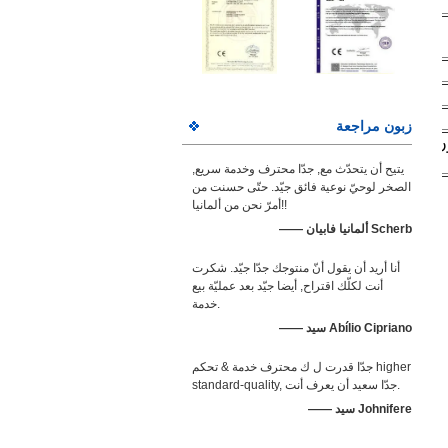
مادة
PP
PP
UPVC
زبون مراجعة
 المجترات
الصغيرة
يتيح أن يتحدّث مع, جدّا محترف وخدمة سريع,
الصخر لوحيّ نوعية فائق جيّد. حتّى حسنت من
أمرّ نحن من ألمانيا!!
—— ألمانيا فابيان Scherb
أنا أريد أن يقول أنّ منتوجك جدّا جيّد. شكرت
أنت لكلّك اقتراح, أيضا جيّد بعد عمليّة بيع
خدمة.
—— سيد Abílio Cipriano
جدّا قدرت ل ك محترف خدمة & تحكم higher
standard-quality, جدّا سعيد أن يعرف أنت.
—— سيد Johnifere