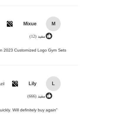
Mixue
M
مفيد (12)
men 2023 Customized Logo Gym Sets
Lily
L
zil
مفيد (666)
"Great value for money. Works perfectly and arrived quickly. Will definitely buy again."