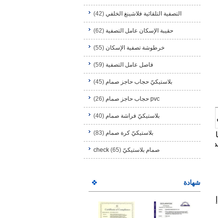
التصفية التلقائية فلاشينغ الخلفي
(42)
حقيبة الإسكان عامل التصفية
(62)
خرطوشة تصفية الإسكان
(55)
فاصل عامل التصفية
(59)
بلاستيكيّ حجاب حاجز صمام
(45)
pvc حجاب حاجز صمام
(26)
بلاستيكيّ فراشة صمام
(40)
بلاستيكيّ كرة صمام
(83)
 الترشيح الذي هو انتاج مع 100٪ PP (البولي بروبلين)، مع مزايا المواد PP ممتازة، ويمكن
لديه التماس،
صمام بلاستيكيّ check
(65)
شهادة
--- ضغط العمل يمكن أن تصل إلى 7KG / CM2 (ضغط تصميم 15KG / CM2)، تعمل درجة الحرارة يمكن أن تصل إلى 43 ℃ /