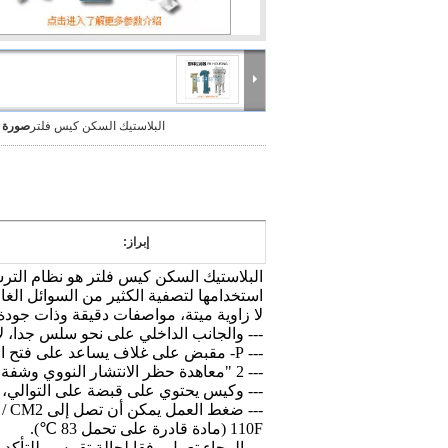
البلاستيك السكن كيس فلتر
صورة ك
إبراز:
استخدامها لتصفية الكثير من السوائل الغاز
لا زاوية ميتة، مواصفات دقيقة وذات جودة 
--- والجانب الداخلي على نحو سلس جدا، لا
--- P- مقبض على غلاف يساعد على فتح الغطاء العلوي وتغيير المواد.
--- 2 "معاهدة حظر الانتشار النووي وشفة مدخل ومخرج.
--- وكيس يحتوي على قبضة على التوالي، وم
110F (مادة قادرة على تحمل 83 ℃).
--- الرجاء تعمل وفقا لحالة تقييس، للتأك